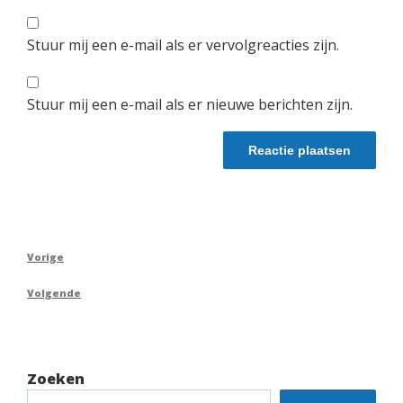
Stuur mij een e-mail als er vervolgreacties zijn.
Stuur mij een e-mail als er nieuwe berichten zijn.
Berichtnavigatie
Vorig
Vorige
bericht
Volgend
Volgende
bericht
Zoeken