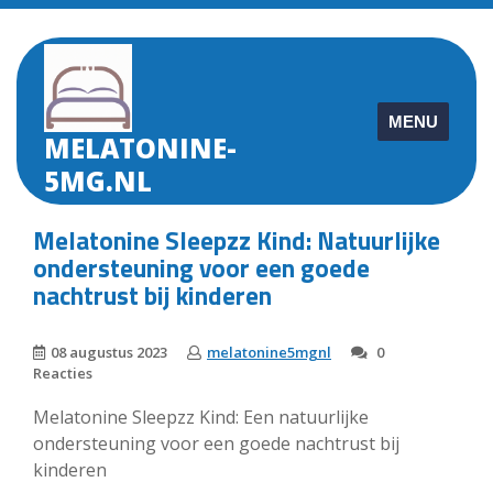
Skip
to
content
MENU
MELATONINE-
5MG.NL
Melatonine Sleepzz Kind: Natuurlijke
ondersteuning voor een goede
nachtrust bij kinderen
08 augustus 2023
melatonine5mgnl
0
Reacties
Melatonine Sleepzz Kind: Een natuurlijke
ondersteuning voor een goede nachtrust bij
kinderen