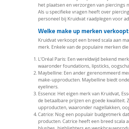
het plaatsen en verzorgen van piercings 
Als u specifieke vragen heeft over piercing
personeel bij Kruidvat raadplegen voor ad
Welke make up merken verkoopt
Kruidvat verkoopt een breed scala aan m
merk. Enkele van de populaire merken die u
L’Oréal Paris: Een wereldwijd bekend mer
waaronder foundations, lipsticks, oogsch
Maybelline: Een ander gerenommeerd merk
make-upproducten. Maybelline biedt onder
eyeliners.
Essence: Het eigen merk van Kruidvat, Ess
de betaalbare prijzen en goede kwaliteit.
upproducten, waaronder nagellakken, oog
Catrice: Nog een populair budgetmerk da
producten. Catrice heeft een breed scala
blushes, highlighters en wenkbrauwprodu