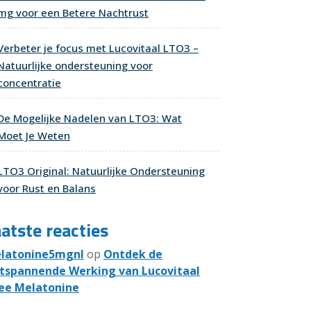
mg voor een Betere Nachtrust
Verbeter je focus met Lucovitaal LTO3 –
Natuurlijke ondersteuning voor
concentratie
De Mogelijke Nadelen van LTO3: Wat
Moet Je Weten
LTO3 Original: Natuurlijke Ondersteuning
voor Rust en Balans
atste reacties
latonine5mgnl
op
Ontdek de
tspannende Werking van Lucovitaal
ee Melatonine