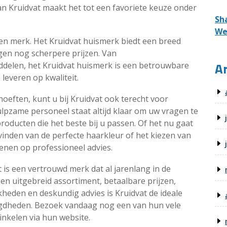
 Kruidvat maakt het tot een favoriete keuze onder
Sh
We
gen merk. Het Kruidvat huismerk biedt een breed
gen nog scherpere prijzen. Van
Ar
delen, het Kruidvat huismerk is een betrouwbare
 leveren op kwaliteit.
oeften, kunt u bij Kruidvat ook terecht voor
ulpzame personeel staat altijd klaar om uw vragen te
oducten die het beste bij u passen. Of het nu gaat
vinden van de perfecte haarkleur of het kiezen van
ekenen op professioneel advies.
t is een vertrouwd merk dat al jarenlang in de
een uitgebreid assortiment, betaalbare prijzen,
kheden en deskundig advies is Kruidvat de ideale
igdheden. Bezoek vandaag nog een van hun vele
inkelen via hun website.