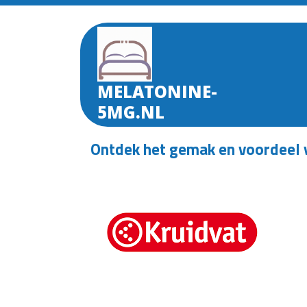
Skip
to
content
MELATONINE-
5MG.NL
Ontdek het gemak en voordeel v