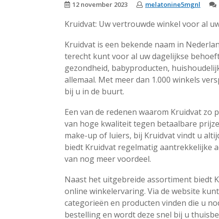
12 november 2023
melatonine5mgnl
Kruidvat: Uw vertrouwde winkel voor al u
Kruidvat is een bekende naam in Nederland
terecht kunt voor al uw dagelijkse behoef
gezondheid, babyproducten, huishoudelijk
allemaal. Met meer dan 1.000 winkels verspr
bij u in de buurt.
Een van de redenen waarom Kruidvat zo po
van hoge kwaliteit tegen betaalbare prij
make-up of luiers, bij Kruidvat vindt u a
biedt Kruidvat regelmatig aantrekkelijke
van nog meer voordeel.
Naast het uitgebreide assortiment biedt 
online winkelervaring. Via de website kun
categorieën en producten vinden die u nod
bestelling en wordt deze snel bij u thuis