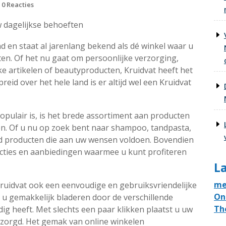
0 Reacties
w dagelijkse behoeften
 en staat al jarenlang bekend als dé winkel waar u
ten. Of het nu gaat om persoonlijke verzorging,
e artikelen of beautyproducten, Kruidvat heeft het
eid over het hele land is er altijd wel een Kruidvat
pulair is, is het brede assortiment aan producten
zen. Of u nu op zoek bent naar shampoo, tandpasta,
ltijd producten die aan uw wensen voldoen. Bovendien
 acties en aanbiedingen waarmee u kunt profiteren
La
me
Kruidvat ook een eenvoudige en gebruiksvriendelijke
On
t u gemakkelijk bladeren door de verschillende
Th
ig heeft. Met slechts een paar klikken plaatst u uw
bezorgd. Het gemak van online winkelen