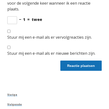
voor de volgende keer wanneer ik een reactie
plaats.
−
1
=
twee
Stuur mij een e-mail als er vervolgreacties zijn.
Stuur mij een e-mail als er nieuwe berichten zijn.
Berichtnavigatie
Vorig
Vorige
bericht
Volgend
Volgende