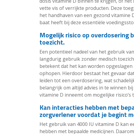
dosis vitamine D binnen te krijgen, of het
vette vis of verrijkte producten. Deze to
het handhaven van een gezond vitamine D-
baat heeft bij deze essentiële voedingssto
Mogelijk risico op overdosering 
toezicht.
Een potentieel nadeel van het gebruik van 
langdurig gebruik zonder medisch toezicht
betekent dat het kan worden opgeslagen in
ophopen. Hierdoor bestaat het gevaar da
leiden tot een overdosering, wat schadeli
belangrijk om altijd advies in te winnen b
vitamine D inneemt om mogelijke risico’s 
Kan interacties hebben met bepa
zorgverlener voordat je begint m
Het gebruik van 4000 IU vitamine D kan e
hebben met bepaalde medicijnen. Daarom i