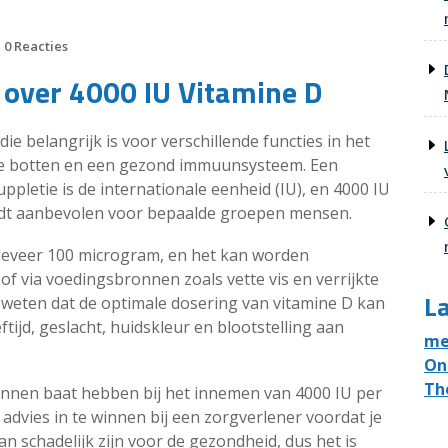
0 Reacties
 over 4000 IU Vitamine D
ie belangrijk is voor verschillende functies in het
ke botten en een gezond immuunsysteem. Een
pletie is de internationale eenheid (IU), en 4000 IU
rdt aanbevolen voor bepaalde groepen mensen.
geveer 100 microgram, en het kan worden
 via voedingsbronnen zoals vette vis en verrijkte
La
 weten dat de optimale dosering van vitamine D kan
ftijd, geslacht, huidskleur en blootstelling aan
me
On
Th
nnen baat hebben bij het innemen van 4000 IU per
 advies in te winnen bij een zorgverlener voordat je
an schadelijk zijn voor de gezondheid, dus het is