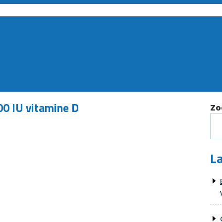
00 IU vitamine D
Zo
La