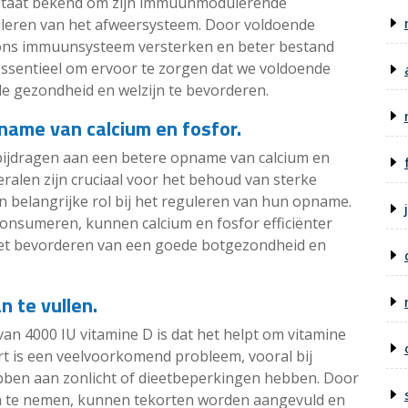
staat bekend om zijn immuunmodulerende
uleren van het afweersysteem. Door voldoende
 ons immuunsysteem versterken en beter bestand
s essentieel om ervoor te zorgen dat we voldoende
e gezondheid en welzijn te bevorderen.
name van calcium en fosfor.
bijdragen aan een betere opname van calcium en
eralen zijn cruciaal voor het behoud van sterke
n belangrijke rol bij het reguleren van hun opname.
consumeren, kunnen calcium en fosfor efficiënter
et bevorderen van een goede botgezondheid en
 te vullen.
an 4000 IU vitamine D is dat het helpt om vitamine
rt is een veelvoorkomend probleem, vooral bij
bben aan zonlicht of dieetbeperkingen hebben. Door
n te nemen, kunnen tekorten worden aangevuld en