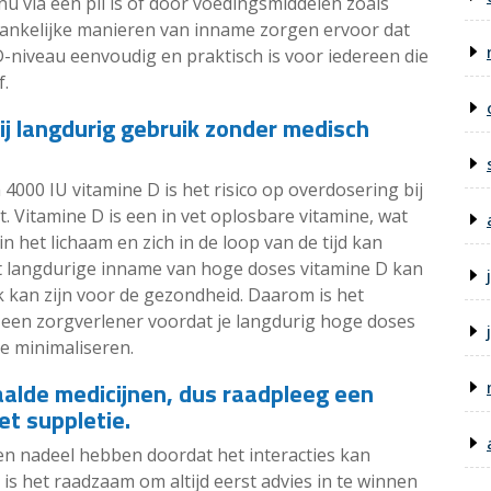
 nu via een pil is of door voedingsmiddelen zoals
egankelijke manieren van inname zorgen ervoor dat
niveau eenvoudig en praktisch is voor iedereen die
f.
bij langdurig gebruik zonder medisch
4000 IU vitamine D is het risico op overdosering bij
. Vitamine D is een in vet oplosbare vitamine, wat
 het lichaam en zich in de loop van de tijd kan
t langdurige inname van hoge doses vitamine D kan
jk kan zijn voor de gezondheid. Daarom is het
ij een zorgverlener voordat je langdurig hoge doses
te minimaliseren.
alde medicijnen, dus raadpleeg een
et suppletie.
en nadeel hebben doordat het interacties kan
s het raadzaam om altijd eerst advies in te winnen