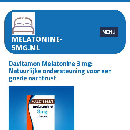
Skip
to
content
MENU
MELATONINE-
5MG.NL
Davitamon Melatonine 3 mg:
Natuurlijke ondersteuning voor een
goede nachtrust