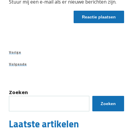
Stuur mij een e-mail als er nieuwe berichten zijn.
Berichtnavigatie
Vorig
Vorige
bericht
Volgend
Volgende
bericht
Zoeken
Zoeken
Laatste artikelen