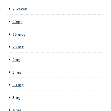
2 weken
20mg
25 mcg
25 mg
2mg
3 mg
30 mg
3mg
4 mg