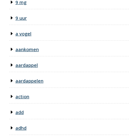
9 mg
9 uur
a vogel
aankomen
aardappel
aardappelen
action
add
adhd