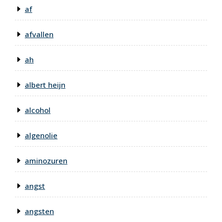
af
afvallen
ah
albert heijn
alcohol
algenolie
aminozuren
angst
angsten