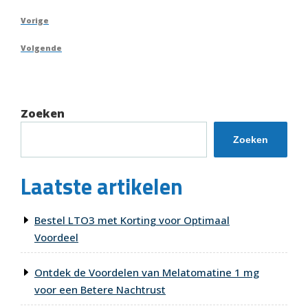
Berichtnavigatie
Vorig
Vorige
bericht
Volgend
Volgende
bericht
Zoeken
Zoeken
Laatste artikelen
Bestel LTO3 met Korting voor Optimaal
Voordeel
Ontdek de Voordelen van Melatomatine 1 mg
voor een Betere Nachtrust