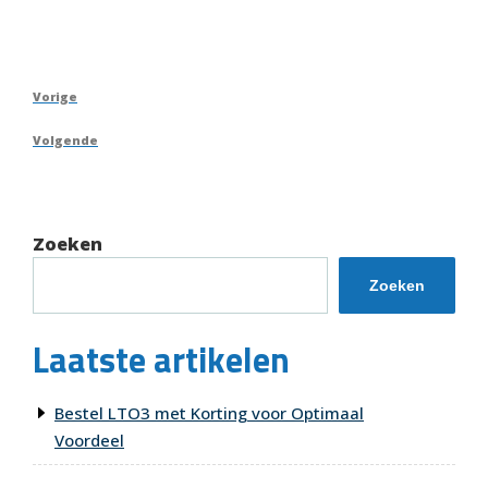
Berichtnavigatie
Vorig
Vorige
bericht
Volgend
Volgende
bericht
Zoeken
Zoeken
Laatste artikelen
Bestel LTO3 met Korting voor Optimaal
Voordeel