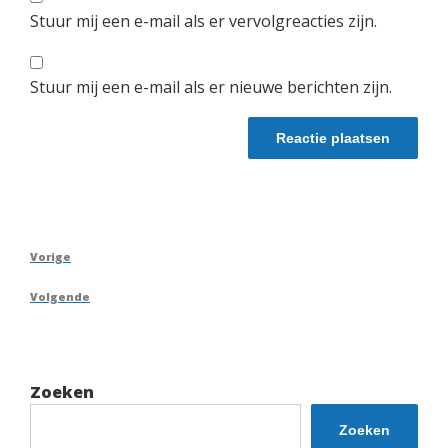
Stuur mij een e-mail als er vervolgreacties zijn.
Stuur mij een e-mail als er nieuwe berichten zijn.
Berichtnavigatie
Vorig
Vorige
bericht
Volgend
Volgende
bericht
Zoeken
Zoeken