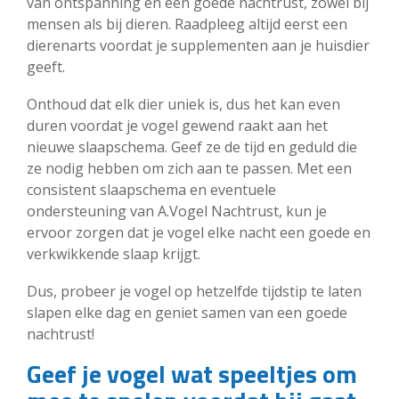
van ontspanning en een goede nachtrust, zowel bij
mensen als bij dieren. Raadpleeg altijd eerst een
dierenarts voordat je supplementen aan je huisdier
geeft.
Onthoud dat elk dier uniek is, dus het kan even
duren voordat je vogel gewend raakt aan het
nieuwe slaapschema. Geef ze de tijd en geduld die
ze nodig hebben om zich aan te passen. Met een
consistent slaapschema en eventuele
ondersteuning van A.Vogel Nachtrust, kun je
ervoor zorgen dat je vogel elke nacht een goede en
verkwikkende slaap krijgt.
Dus, probeer je vogel op hetzelfde tijdstip te laten
slapen elke dag en geniet samen van een goede
nachtrust!
Geef je vogel wat speeltjes om