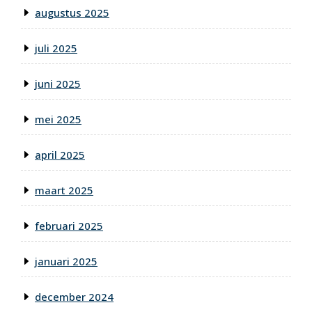
augustus 2025
juli 2025
juni 2025
mei 2025
april 2025
maart 2025
februari 2025
januari 2025
december 2024