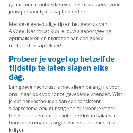
geluid, om te ontdekken wat het beste werkt voor
jouw persoonlijke slaapbehoeften.
Met deze eenvoudige tip en het gebruik van
A.Vogel Nachtrust kun je jouw slaapomgeving
optimaliseren en bijdragen aan een goede
nachtrust. Slaap lekker!
Probeer je vogel op hetzelfde
tijdstip te laten slapen elke
dag.
Een goede nachtrust is niet alleen belangrijk voor
ons, maar ook voor onze gevederde vrienden. Wist
je dat het vasthouden aan een consistent
slaapschema ook gunstig kan zijn voor je vogel?
Het kan helpen om hun interne klok in balans te
houden en ervoor zorgen dat ze voldoende rust
krijgen.