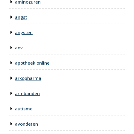
aminozuren
angst
angsten
aov
apotheek online
arkopharma
armbanden
autisme
avondeten