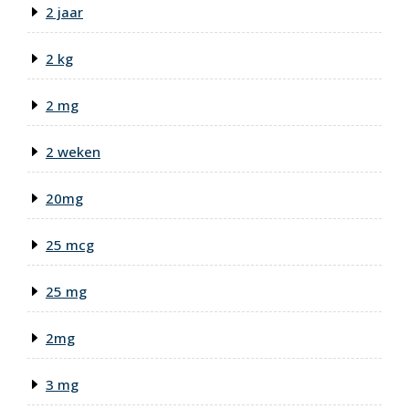
2 jaar
2 kg
2 mg
2 weken
20mg
25 mcg
25 mg
2mg
3 mg