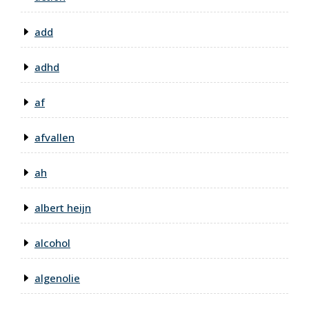
add
adhd
af
afvallen
ah
albert heijn
alcohol
algenolie