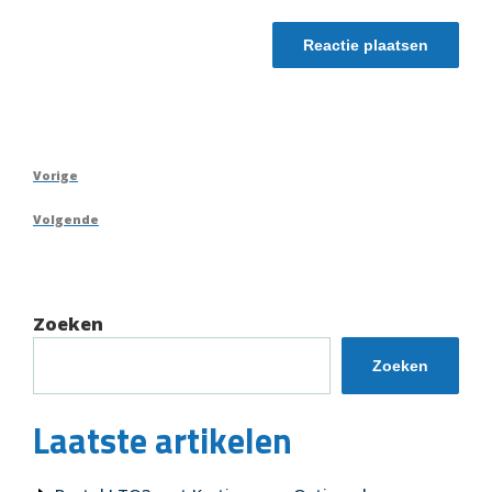
Berichtnavigatie
Vorig
Vorige
bericht
Volgend
Volgende
bericht
Zoeken
Zoeken
Laatste artikelen