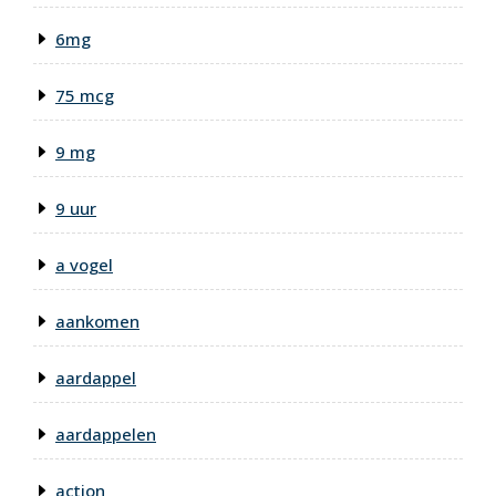
6mg
75 mcg
9 mg
9 uur
a vogel
aankomen
aardappel
aardappelen
action