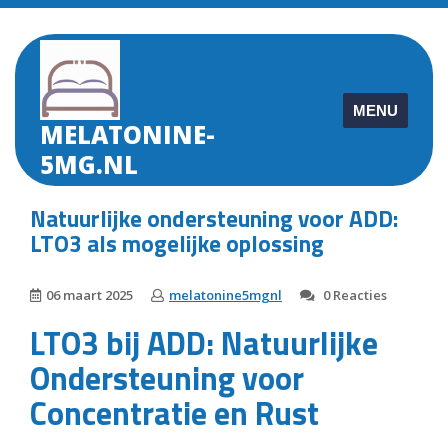
Skip
to
content
MENU
MELATONINE-
5MG.NL
Natuurlijke ondersteuning voor ADD:
LTO3 als mogelijke oplossing
06 maart 2025
melatonine5mgnl
0 Reacties
LTO3 bij ADD: Natuurlijke
Ondersteuning voor
Concentratie en Rust