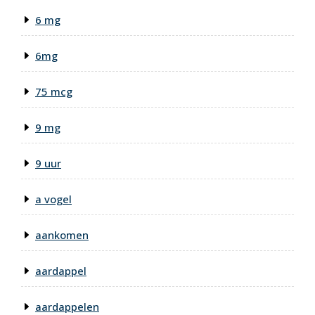
6 mg
6mg
75 mcg
9 mg
9 uur
a vogel
aankomen
aardappel
aardappelen