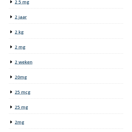
2 5 mg
2 jaar
2 kg
2 mg
2 weken
20mg
25 mcg
25 mg
2mg