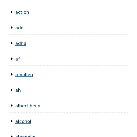
action
add
adhd
af
afvallen
ah
albert heijn
alcohol
algenolie