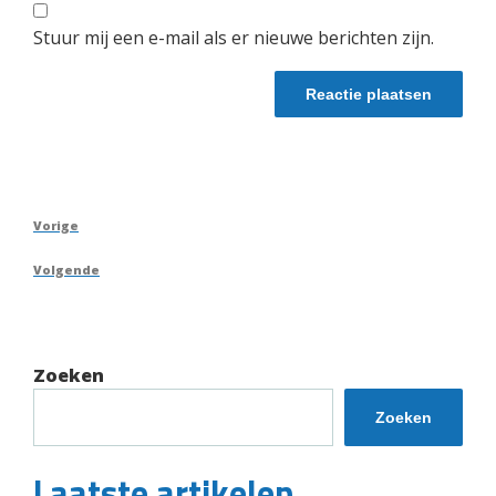
Stuur mij een e-mail als er nieuwe berichten zijn.
Berichtnavigatie
Vorig
Vorige
bericht
Volgend
Volgende
bericht
Zoeken
Zoeken
Laatste artikelen