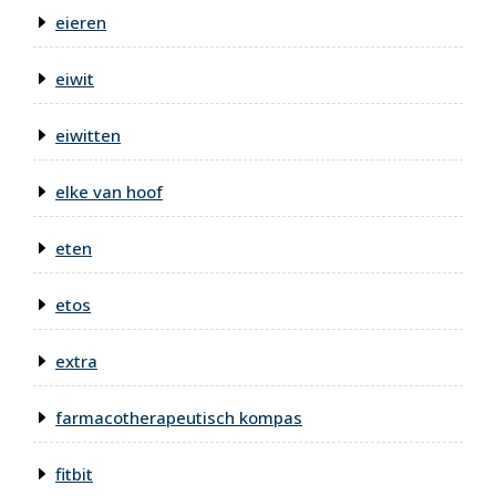
eieren
eiwit
eiwitten
elke van hoof
eten
etos
extra
farmacotherapeutisch kompas
fitbit