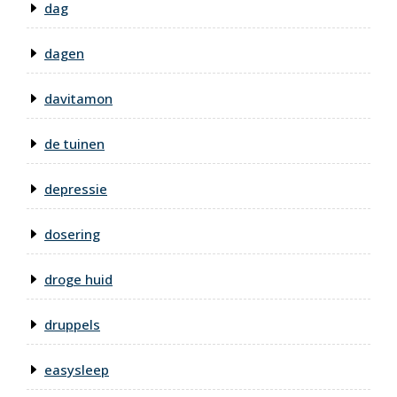
dag
dagen
davitamon
de tuinen
depressie
dosering
droge huid
druppels
easysleep