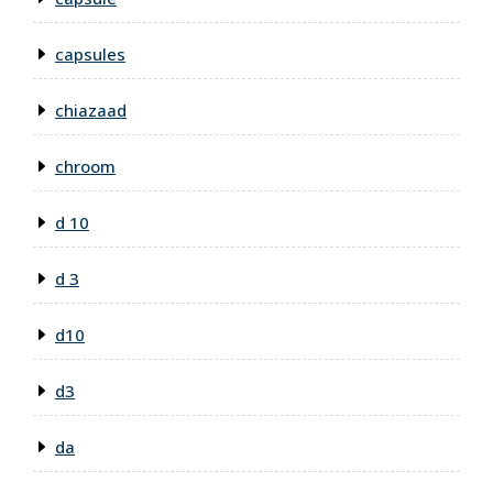
capsules
chiazaad
chroom
d 10
d 3
d10
d3
da