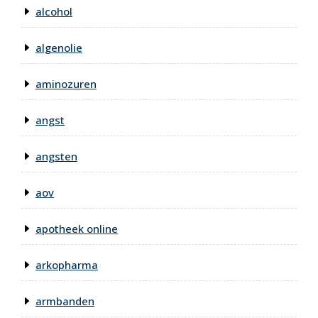
alcohol
algenolie
aminozuren
angst
angsten
aov
apotheek online
arkopharma
armbanden