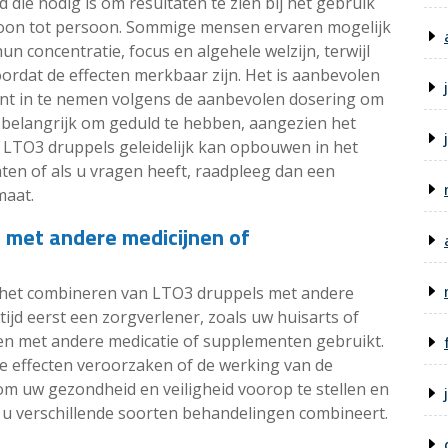
jd die nodig is om resultaten te zien bij het gebruik
soon tot persoon. Sommige mensen ervaren mogelijk
n concentratie, focus en algehele welzijn, terwijl
ordat de effecten merkbaar zijn. Het is aanbevolen
nt in te nemen volgens de aanbevolen dosering om
k belangrijk om geduld te hebben, aangezien het
s LTO3 druppels geleidelijk kan opbouwen in het
taten of als u vragen heeft, raadpleeg dan een
maat.
 met andere medicijnen of
bij het combineren van LTO3 druppels met andere
ijd eerst een zorgverlener, zoals uw huisarts of
n met andere medicatie of supplementen gebruikt.
effecten veroorzaken of de werking van de
 om uw gezondheid en veiligheid voorop te stellen en
t u verschillende soorten behandelingen combineert.