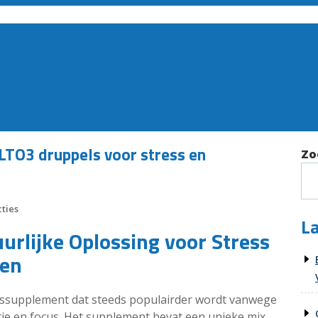
LTO3 druppels voor stress en
Zo
ties
La
urlijke Oplossing voor Stress
men
ngssupplement dat steeds populairder wordt vanwege
atie en focus. Het supplement bevat een unieke mix