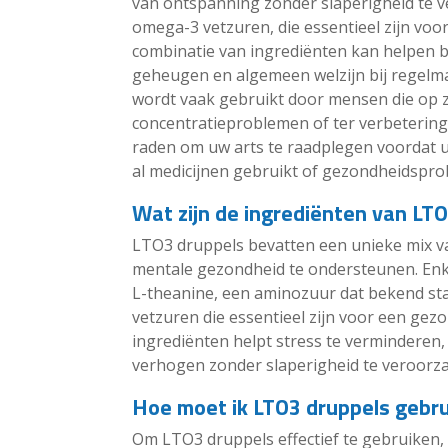
van ontspanning zonder slaperigheid te 
omega-3 vetzuren, die essentieel zijn voo
combinatie van ingrediënten kan helpen b
geheugen en algemeen welzijn bij regelm
wordt vaak gebruikt door mensen die op zo
concentratieproblemen of ter verbetering v
raden om uw arts te raadplegen voordat 
al medicijnen gebruikt of gezondheidspro
Wat zijn de ingrediënten van LT
LTO3 druppels bevatten een unieke mix v
mentale gezondheid te ondersteunen. Enke
L-theanine, een aminozuur dat bekend st
vetzuren die essentieel zijn voor een gez
ingrediënten helpt stress te verminderen, 
verhogen zonder slaperigheid te veroorz
Hoe moet ik LTO3 druppels gebru
Om LTO3 druppels effectief te gebruiken, 