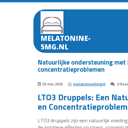
Skip
to
content
MELATONINE-
5MG.NL
Natuurlijke ondersteuning met 
concentratieproblemen
03 mei 2025
melatonine5mgnl
0 Reac
LTO3 Druppels: Een Natu
en Concentratieproble
LTO3 druppels zijn een natuurlijk voedi
de positieve effecten op stress, concentr