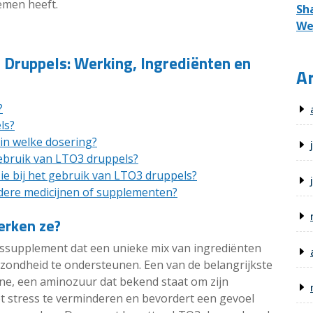
emen heeft.
Sh
We
 Druppels: Werking, Ingrediënten en
Ar
?
ls?
in welke dosering?
gebruik van LTO3 druppels?
zie bij het gebruik van LTO3 druppels?
dere medicijnen of supplementen?
erken ze?
gssupplement dat een unieke mix van ingrediënten
ondheid te ondersteunen. Een van de belangrijkste
ine, een aminozuur dat bekend staat om zijn
pt stress te verminderen en bevordert een gevoel