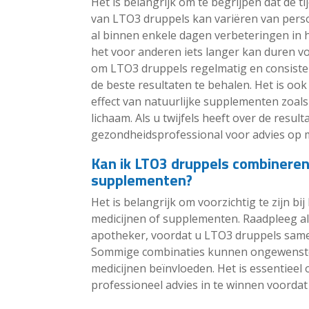
Het is belangrijk om te begrijpen dat de ti
van LTO3 druppels kan variëren van per
al binnen enkele dagen verbeteringen in hu
het voor anderen iets langer kan duren vo
om LTO3 druppels regelmatig en consiste
de beste resultaten te behalen. Het is oo
effect van natuurlijke supplementen zoal
lichaam. Als u twijfels heeft over de resul
gezondheidsprofessional voor advies op 
Kan ik LTO3 druppels combineren
supplementen?
Het is belangrijk om voorzichtig te zijn 
medicijnen of supplementen. Raadpleeg alt
apotheker, voordat u LTO3 druppels same
Sommige combinaties kunnen ongewenste 
medicijnen beïnvloeden. Het is essentieel
professioneel advies in te winnen voorda