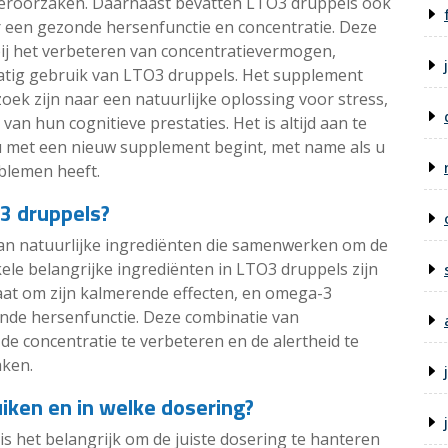
veroorzaken. Daarnaast bevatten LTO3 druppels ook
r een gezonde hersenfunctie en concentratie. Deze
ij het verbeteren van concentratievermogen,
atig gebruik van LTO3 druppels. Het supplement
ek zijn naar een natuurlijke oplossing voor stress,
an hun cognitieve prestaties. Het is altijd aan te
u met een nieuw supplement begint, met name als u
blemen heeft.
O3 druppels?
an natuurlijke ingrediënten die samenwerken om de
le belangrijke ingrediënten in LTO3 druppels zijn
aat om zijn kalmerende effecten, en omega-3
onde hersenfunctie. Deze combinatie van
de concentratie te verbeteren en de alertheid te
aken.
iken en in welke dosering?
is het belangrijk om de juiste dosering te hanteren