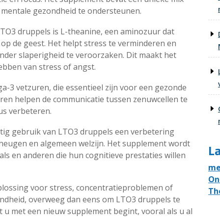
 mentale gezondheid te ondersteunen.
 LTO3 druppels is L-theanine, een aminozuur dat
op de geest. Het helpt stress te verminderen en
der slaperigheid te veroorzaken. Dit maakt het
ebben van stress of angst.
-3 vetzuren, die essentieel zijn voor een gezonde
uren helpen de communicatie tussen zenuwcellen te
us verbeteren.
tig gebruik van LTO3 druppels een verbetering
heugen en algemeen welzijn. Het supplement wordt
La
ls en anderen die hun cognitieve prestaties willen
me
On
plossing voor stress, concentratieproblemen of
Th
ndheid, overweeg dan eens om LTO3 druppels te
t u met een nieuw supplement begint, vooral als u al