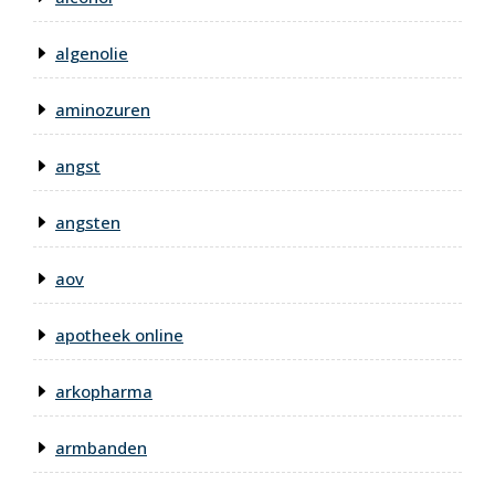
algenolie
aminozuren
angst
angsten
aov
apotheek online
arkopharma
armbanden