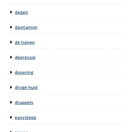
dagen
davitamon
de tuinen
depressie
dosering
droge huid
druppels
easysleep