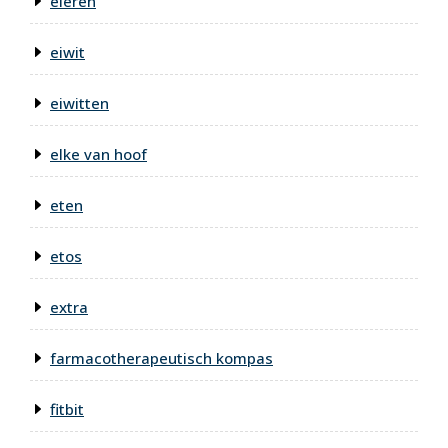
eieren
eiwit
eiwitten
elke van hoof
eten
etos
extra
farmacotherapeutisch kompas
fitbit