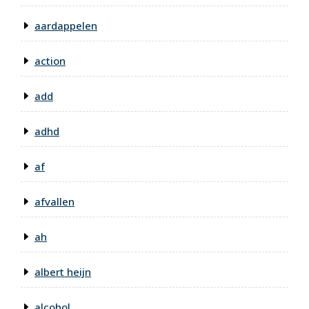
aardappelen
action
add
adhd
af
afvallen
ah
albert heijn
alcohol