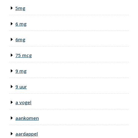
5mg
6 mg
6mg
75 mcg
9 mg
9 uur
a vogel
aankomen
aardappel