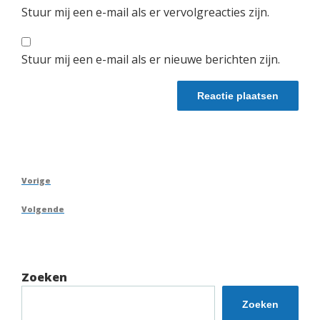
Stuur mij een e-mail als er vervolgreacties zijn.
Stuur mij een e-mail als er nieuwe berichten zijn.
Berichtnavigatie
Vorig
Vorige
bericht
Volgend
Volgende
bericht
Zoeken
Zoeken