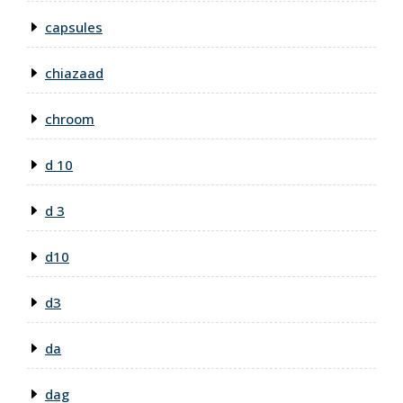
capsules
chiazaad
chroom
d 10
d 3
d10
d3
da
dag