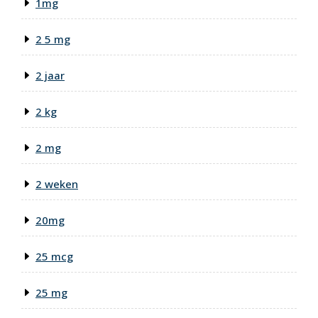
1mg
2 5 mg
2 jaar
2 kg
2 mg
2 weken
20mg
25 mcg
25 mg