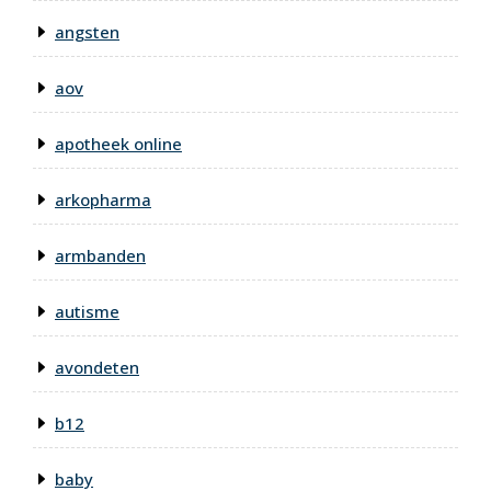
angsten
aov
apotheek online
arkopharma
armbanden
autisme
avondeten
b12
baby