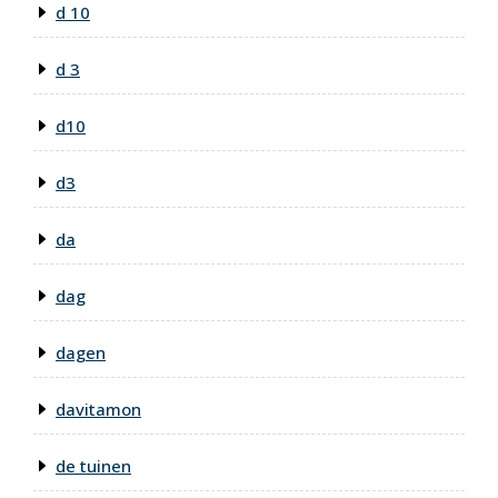
d 10
d 3
d10
d3
da
dag
dagen
davitamon
de tuinen