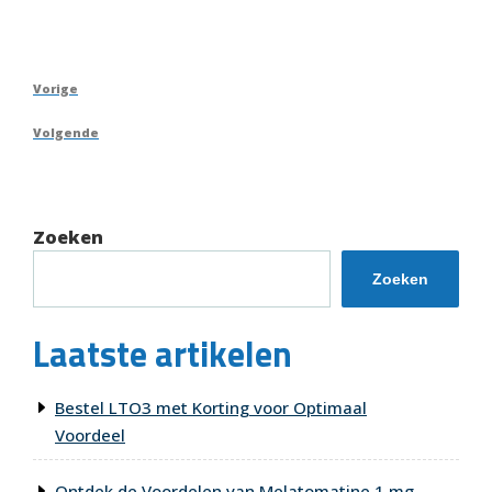
Berichtnavigatie
Vorig
Vorige
bericht
Volgend
Volgende
bericht
Zoeken
Zoeken
Laatste artikelen
Bestel LTO3 met Korting voor Optimaal
Voordeel
Ontdek de Voordelen van Melatomatine 1 mg