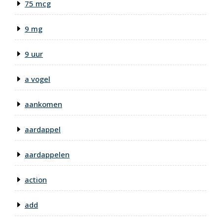
75 mcg
9 mg
9 uur
a vogel
aankomen
aardappel
aardappelen
action
add