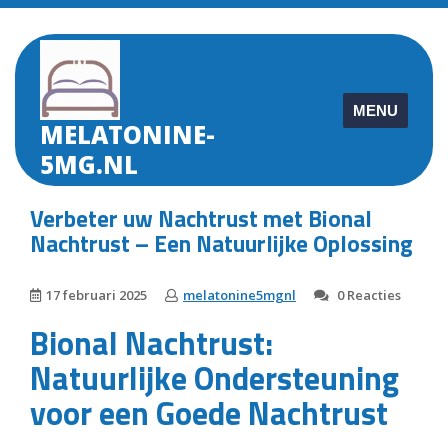
Skip
to
content
MENU
MELATONINE-
5MG.NL
Verbeter uw Nachtrust met Bional
Nachtrust – Een Natuurlijke Oplossing
17 februari 2025
melatonine5mgnl
0 Reacties
Bional Nachtrust:
Natuurlijke Ondersteuning
voor een Goede Nachtrust