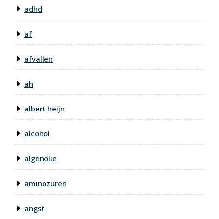
adhd
af
afvallen
ah
albert heijn
alcohol
algenolie
aminozuren
angst