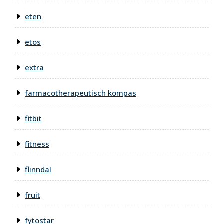
eten
etos
extra
farmacotherapeutisch kompas
fitbit
fitness
flinndal
fruit
fytostar