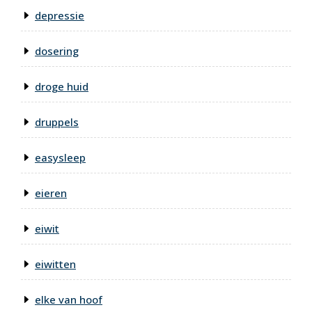
depressie
dosering
droge huid
druppels
easysleep
eieren
eiwit
eiwitten
elke van hoof