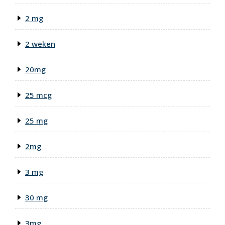
2 mg
2 weken
20mg
25 mcg
25 mg
2mg
3 mg
30 mg
3mg