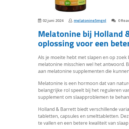
02 juni 2024
melatonine5mgnl
0 Reac
Melatonine bij Holland &
oplossing voor een bete
Als je moeite hebt met slapen en op zoek 
melatonine misschien wel het antwoord. Bi
aan melatonine supplementen die kunnen h
Melatonine is een hormoon dat van natur
belangrijke rol speelt bij het reguleren va
supplement om slaapproblemen te behandel
Holland & Barrett biedt verschillende va
tabletten, capsules en smelttabletten. D
te vallen en een betere kwaliteit van slaap