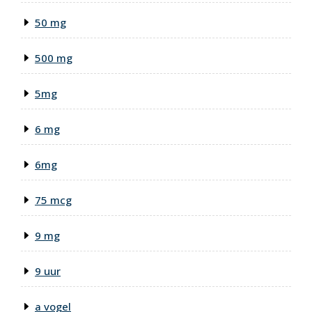
50 mg
500 mg
5mg
6 mg
6mg
75 mcg
9 mg
9 uur
a vogel