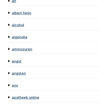
ah
albert heijn
alcohol
algenolie
aminozuren
angst
angsten
aov
apotheek online