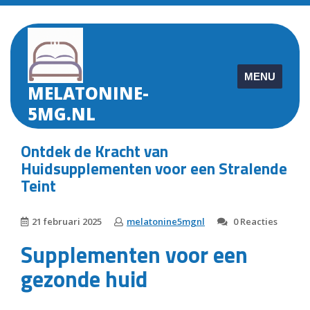
Skip
to
content
MENU
MELATONINE-
5MG.NL
Ontdek de Kracht van
Huidsupplementen voor een Stralende
Teint
21 februari 2025
melatonine5mgnl
0 Reacties
Supplementen voor een
gezonde huid