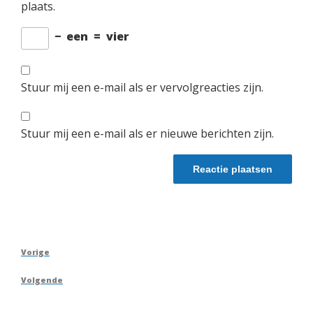
plaats.
−
een
=
vier
Stuur mij een e-mail als er vervolgreacties zijn.
Stuur mij een e-mail als er nieuwe berichten zijn.
Berichtnavigatie
Vorig
Vorige
bericht
Volgend
Volgende
bericht