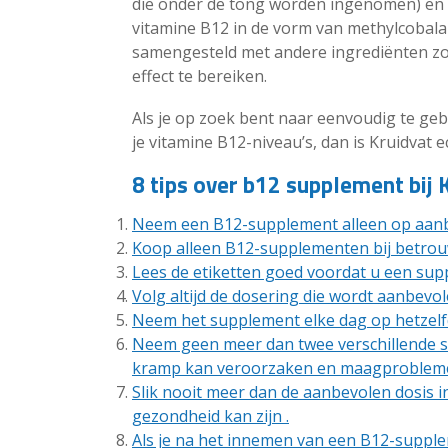
die onder de tong worden ingenomen) en c
vitamine B12 in de vorm van methylcobal
samengesteld met andere ingrediënten zoa
effect te bereiken.
Als je op zoek bent naar eenvoudig te ge
je vitamine B12-niveau’s, dan is Kruidvat e
8 tips over b12 supplement bij 
Neem een B12-supplement alleen op aanbev
Koop alleen B12-supplementen bij betrouw
Lees de etiketten goed voordat u een supp
Volg altijd de dosering die wordt aanbevole
Neem het supplement elke dag op hetzelfde
Neem geen meer dan twee verschillende so
kramp kan veroorzaken en maagprobleme
Slik nooit meer dan de aanbevolen dosis in
gezondheid kan zijn .
Als je na het innemen van een B12-supple