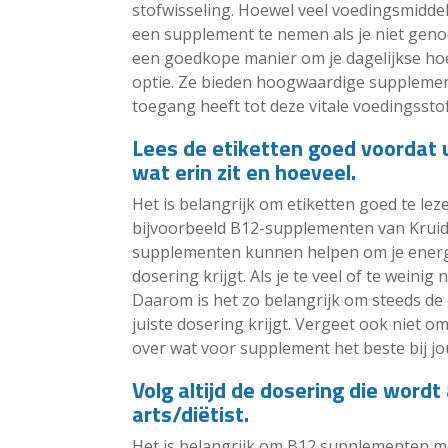
stofwisseling. Hoewel veel voedingsmidd
een supplement te nemen als je niet genoe
een goedkope manier om je dagelijkse hoe
optie. Ze bieden hoogwaardige supplement
toegang heeft tot deze vitale voedingsstof
Lees de etiketten goed voordat 
wat erin zit en hoeveel.
Het is belangrijk om etiketten goed te le
bijvoorbeeld B12-supplementen van Kruidva
supplementen kunnen helpen om je energie
dosering krijgt. Als je te veel of te weini
Daarom is het zo belangrijk om steeds de 
juiste dosering krijgt. Vergeet ook niet om
over wat voor supplement het beste bij jo
Volg altijd de dosering die word
arts/diëtist.
Het is belangrijk om B12 supplementen met