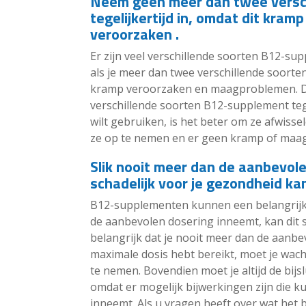
Neem geen meer dan twee versc
tegelijkertijd in, omdat dit kr
veroorzaken .
Er zijn veel verschillende soorten B12-su
als je meer dan twee verschillende soorte
kramp veroorzaken en maagproblemen. Da
verschillende soorten B12-supplement tege
wilt gebruiken, is het beter om ze afwisse
ze op te nemen en er geen kramp of maa
Slik nooit meer dan de aanbevolen
schadelijk voor je gezondheid kan 
B12-supplementen kunnen een belangrijke 
de aanbevolen dosering inneemt, kan dit s
belangrijk dat je nooit meer dan de aanbe
maximale dosis hebt bereikt, moet je wac
te nemen. Bovendien moet je altijd de bijs
omdat er mogelijk bijwerkingen zijn die 
inneemt. Als u vragen heeft over wat het b