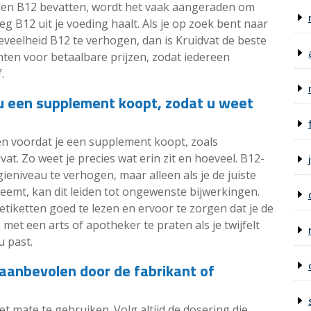
elen B12 bevatten, wordt het vaak aangeraden om
g B12 uit je voeding haalt. Als je op zoek bent naar
veelheid B12 te verhogen, dan is Kruidvat de beste
en voor betaalbare prijzen, zodat iedereen
.
u een supplement koopt, zodat u weet
zen voordat je een supplement koopt, zoals
t. Zo weet je precies wat erin zit en hoeveel. B12-
niveau te verhogen, maar alleen als je de juiste
g neemt, kan dit leiden tot ongewenste bijwerkingen.
etiketten goed te lezen en ervoor te zorgen dat je de
 met een arts of apotheker te praten als je twijfelt
u past.
t aanbevolen door de fabrikant of
 mate te gebruiken. Volg altijd de dosering die