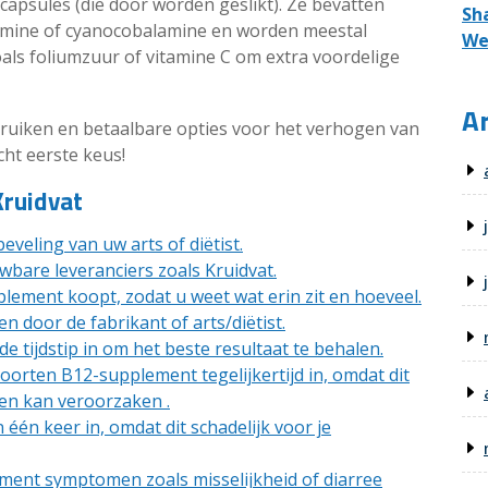
apsules (die door worden geslikt). Ze bevatten
Sh
amine of cyanocobalamine en worden meestal
We
ls foliumzuur of vitamine C om extra voordelige
Ar
bruiken en betaalbare opties voor het verhogen van
cht eerste keus!
Kruidvat
eling van uw arts of diëtist.
bare leveranciers zoals Kruidvat.
lement koopt, zodat u weet wat erin zit en hoeveel.
n door de fabrikant of arts/diëtist.
 tijdstip in om het beste resultaat te behalen.
orten B12-supplement tegelijkertijd in, omdat dit
n kan veroorzaken .
 één keer in, omdat dit schadelijk voor je
ment symptomen zoals misselijkheid of diarree