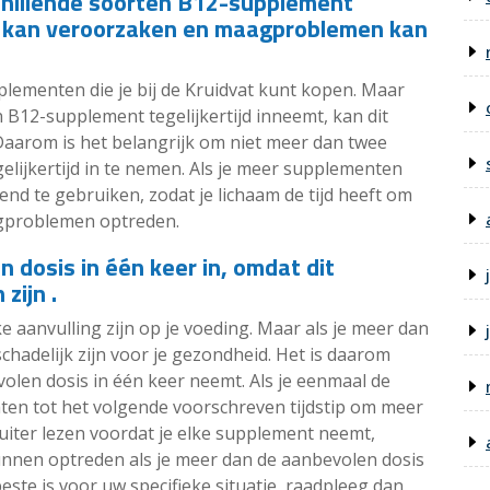
hillende soorten B12-supplement
amp kan veroorzaken en maagproblemen kan
pplementen die je bij de Kruidvat kunt kopen. Maar
n B12-supplement tegelijkertijd inneemt, kan dit
arom is het belangrijk om niet meer dan twee
lijkertijd in te nemen. Als je meer supplementen
lend te gebruiken, zodat je lichaam de tijd heeft om
gproblemen optreden.
 dosis in één keer in, omdat dit
zijn .
aanvulling zijn op je voeding. Maar als je meer dan
chadelijk zijn voor je gezondheid. Het is daarom
volen dosis in één keer neemt. Als je eenmaal de
hten tot het volgende voorschreven tijdstip om meer
luiter lezen voordat je elke supplement neemt,
kunnen optreden als je meer dan de aanbevolen dosis
este is voor uw specifieke situatie, raadpleeg dan