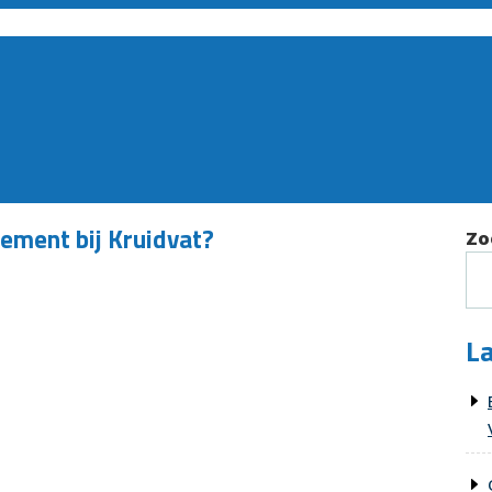
lement bij Kruidvat?
Zo
La