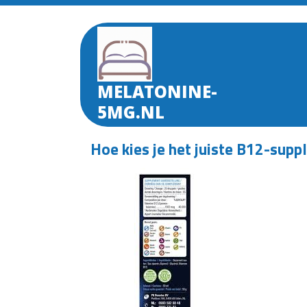
Skip
to
content
MELATONINE-
5MG.NL
Hoe kies je het juiste B12-supp