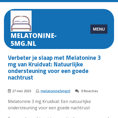
Skip
to
content
MENU
MELATONINE-
5MG.NL
Verbeter je slaap met Melatonine 3
mg van Kruidvat: Natuurlijke
ondersteuning voor een goede
nachtrust
27 mei 2023
melatonine5mgnl
0 Reacties
Melatonine 3 mg Kruidvat: Een natuurlijke
ondersteuning voor een goede nachtrust