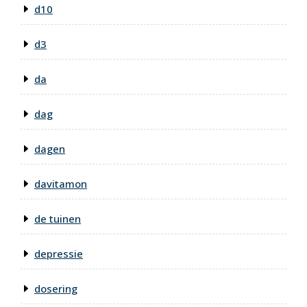
d10
d3
da
dag
dagen
davitamon
de tuinen
depressie
dosering