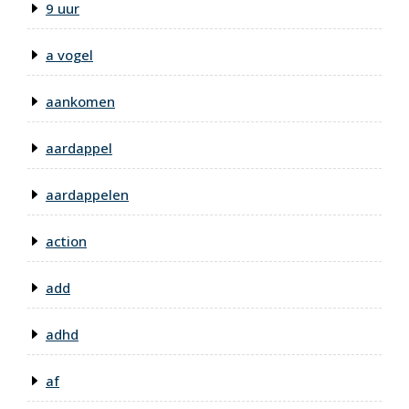
9 uur
a vogel
aankomen
aardappel
aardappelen
action
add
adhd
af