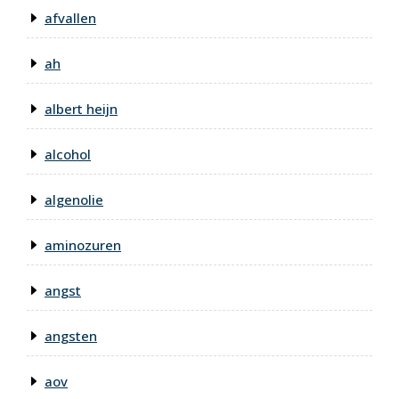
afvallen
ah
albert heijn
alcohol
algenolie
aminozuren
angst
angsten
aov