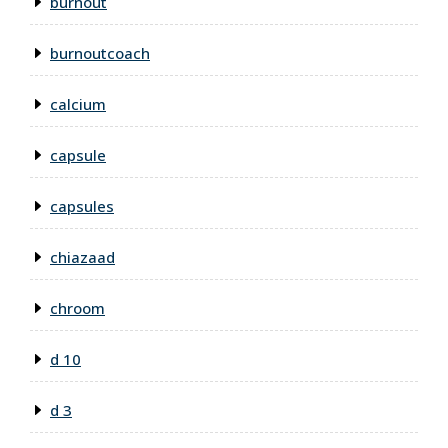
burnout
burnoutcoach
calcium
capsule
capsules
chiazaad
chroom
d 10
d 3