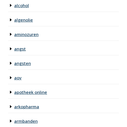
alcohol
algenolie
aminozuren
angst
angsten
aov
apotheek online
arkopharma
armbanden