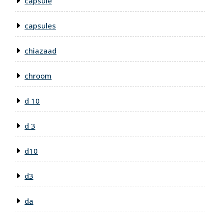
capsule
capsules
chiazaad
chroom
d 10
d 3
d10
d3
da