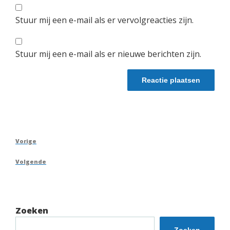
Stuur mij een e-mail als er vervolgreacties zijn.
Stuur mij een e-mail als er nieuwe berichten zijn.
Berichtnavigatie
Vorig
Vorige
bericht
Volgend
Volgende
bericht
Zoeken