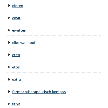
eieren
eiwit
eiwitten
elke van hoof
eten
etos
extra
farmacotherapeutisch kompas
fitbit