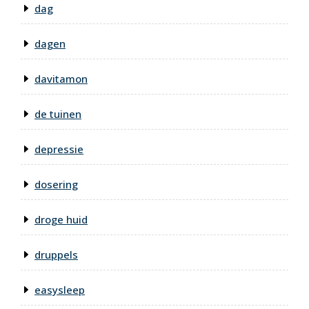
dag
dagen
davitamon
de tuinen
depressie
dosering
droge huid
druppels
easysleep