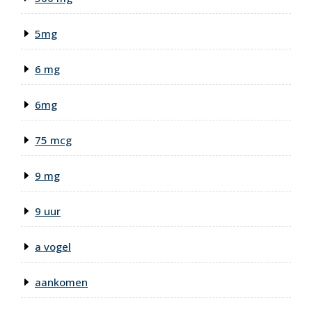
5mg
6 mg
6mg
75 mcg
9 mg
9 uur
a vogel
aankomen