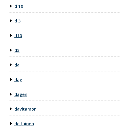
d 10
d 3
d10
d3
da
dag
dagen
davitamon
de tuinen