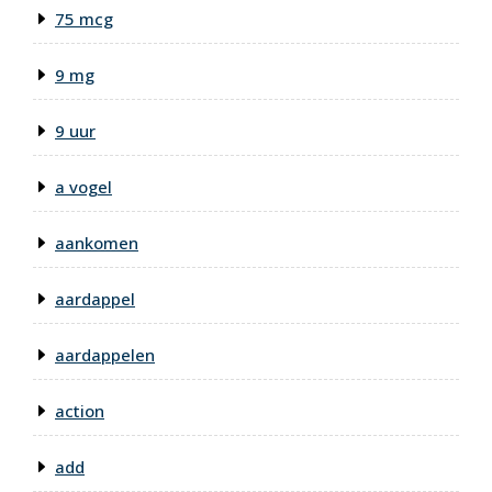
75 mcg
9 mg
9 uur
a vogel
aankomen
aardappel
aardappelen
action
add