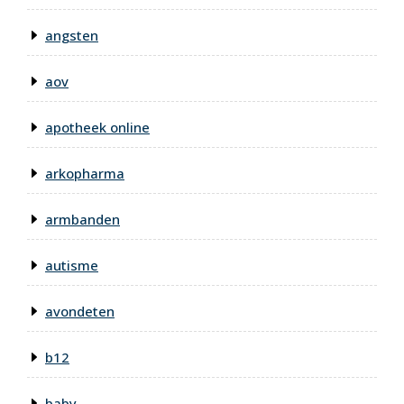
angsten
aov
apotheek online
arkopharma
armbanden
autisme
avondeten
b12
baby