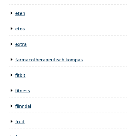
eten
etos
extra
farmacotherapeutisch kompas
fitbit
fitness
flinndal
fruit