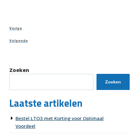
Berichtnavigatie
Vorig
Vorige
bericht
Volgend
Volgende
bericht
Zoeken
Zoeken
Laatste artikelen
Bestel LTO3 met Korting voor Optimaal
Voordeel