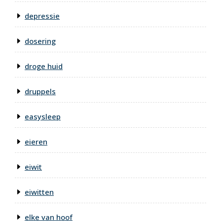
depressie
dosering
droge huid
druppels
easysleep
eieren
eiwit
eiwitten
elke van hoof