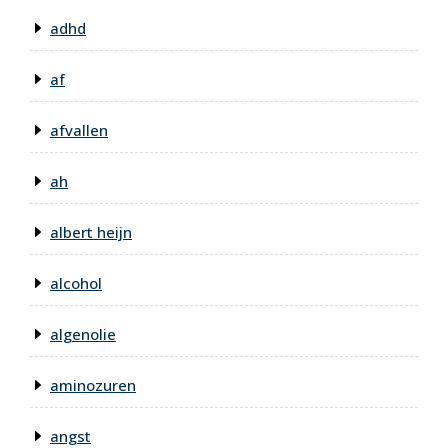
adhd
af
afvallen
ah
albert heijn
alcohol
algenolie
aminozuren
angst