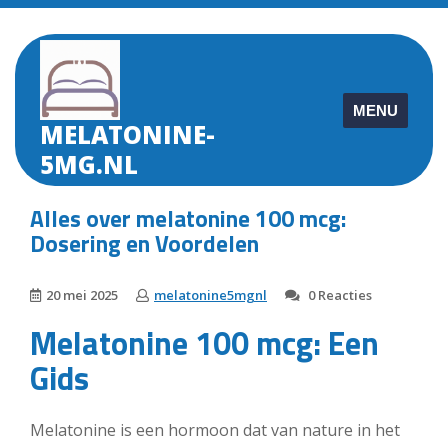
Skip
to
content
MENU
MELATONINE-
5MG.NL
Alles over melatonine 100 mcg:
Dosering en Voordelen
20 mei 2025
melatonine5mgnl
0 Reacties
Melatonine 100 mcg: Een
Gids
Melatonine is een hormoon dat van nature in het