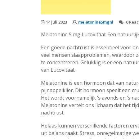
14 juli 2023
melatonine5mgnl
0 Reac
Melatonine 5 mg Lucovitaal: Een natuurli
Een goede nachtrust is essentieel voor on
veel mensen slaapproblemen, waardoor ze
te concentreren. Gelukkig is er een natuu
van Lucovitaal.
Melatonine is een hormoon dat van natur
pijnappelklier. Dit hormoon speelt een cru
Het wordt voornamelijk ’s avonds en ’s n
Melatonine vertelt ons lichaam dat het tij
nachtrust.
Helaas kunnen verschillende factoren erv
uit balans raakt. Stress, onregelmatige werk