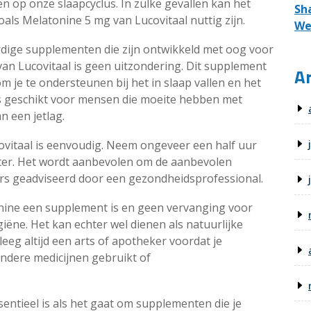
 op onze slaapcyclus. In zulke gevallen kan het
Sh
ls Melatonine 5 mg van Lucovitaal nuttig zijn.
We
dige supplementen die zijn ontwikkeld met oog voor
g van Lucovitaal is geen uitzondering. Dit supplement
Ar
 je te ondersteunen bij het in slaap vallen en het
s geschikt voor mensen die moeite hebben met
n een jetlag.
vitaal is eenvoudig. Neem ongeveer een half uur
ater. Het wordt aanbevolen om de aanbevolen
ders geadviseerd door een gezondheidsprofessional.
onine een supplement is en geen vervanging voor
iëne. Het kan echter wel dienen als natuurlijke
eg altijd een arts of apotheker voordat je
andere medicijnen gebruikt of
ssentieel is als het gaat om supplementen die je