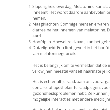
Slaperigheid overdag: Melatonine kan slap
inneemt. Het wordt daarom aanbevolen om
nemen.
Maagklachten: Sommige mensen ervaren ma
diarree na het innemen van melatonine. Di
aard.
Hoofdpijn: Hoewel zeldzaam, kan het geb
Duizeligheid: Een licht gevoel in het hoof
van melatoninegebruik.
Het is belangrijk om te vermelden dat de me
verdwijnen meestal vanzelf naarmate je l
Het is echter altijd raadzaam om voorafg
een arts of apotheker te raadplegen, voor
gezondheidsproblemen hebt. Ze kunnen je 
mogelijke interacties met andere medicijne
Het is ook belangrijk om melatonine niet