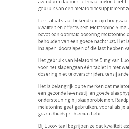
avonduren kunnen allemaal invloed hebben
gebruik van een melatoninesupplement zoa
Lucovitaal staat bekend om zijn hoogwaar
kwaliteit en effectiviteit. Melatonine 5 m
bevat een optimale dosering melatonine om
behouden van een goede nachtrust. Het i
inslapen, doorslapen of die last hebben va
Het gebruik van Melatonine 5 mg van Luco
voor het slapengaan één tablet in met w
dosering niet te overschrijden, tenzij an
Het is belangrijk op te merken dat melat
een gezonde levensstijl en goede slaaphyg
ondersteuning bij slaapproblemen. Raadple
melatonine gaat gebruiken, vooral als je 
gezondheidsproblemen hebt.
Bij Lucovitaal begrijpen ze dat kwaliteit e