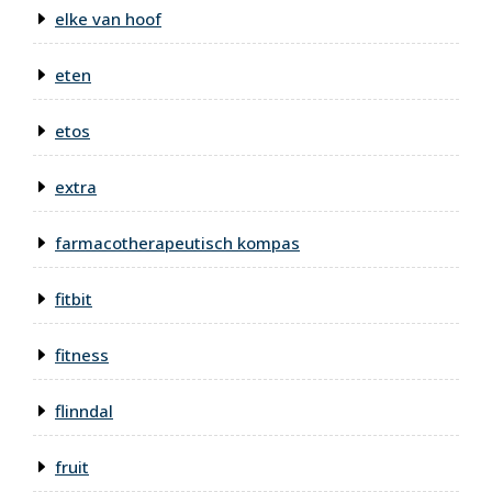
elke van hoof
eten
etos
extra
farmacotherapeutisch kompas
fitbit
fitness
flinndal
fruit