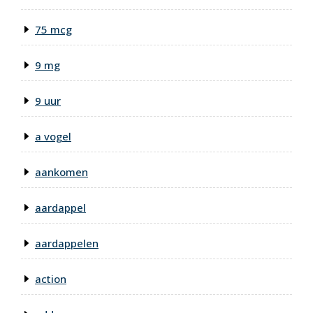
75 mcg
9 mg
9 uur
a vogel
aankomen
aardappel
aardappelen
action