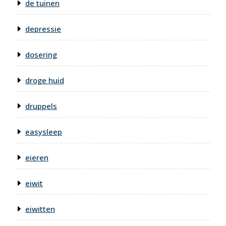
de tuinen
depressie
dosering
droge huid
druppels
easysleep
eieren
eiwit
eiwitten