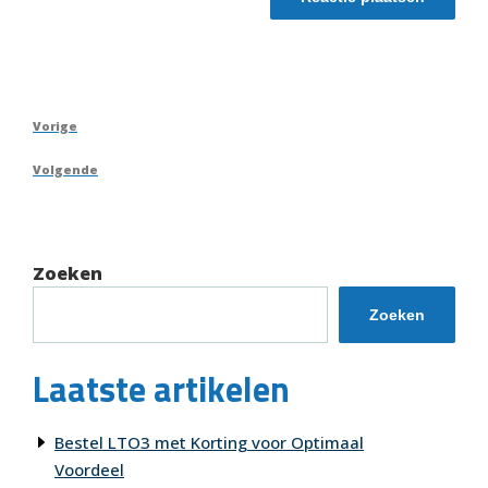
Berichtnavigatie
Vorig
Vorige
bericht
Volgend
Volgende
bericht
Zoeken
Zoeken
Laatste artikelen
Bestel LTO3 met Korting voor Optimaal
Voordeel