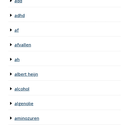
add
adhd
af
afvallen
ah
albert heijn
alcohol
algenolie
aminozuren