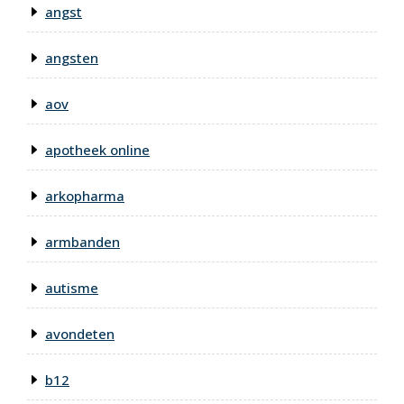
angst
angsten
aov
apotheek online
arkopharma
armbanden
autisme
avondeten
b12