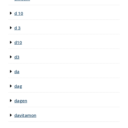
d 10
d 3
d10
d3
da
dag
dagen
davitamon