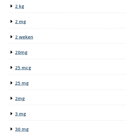
2 kg
2 mg
2 weken
20mg
25 mcg
25 mg
2mg
3 mg
30 mg