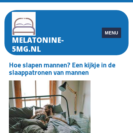
Skip
to
content
MENU
MELATONINE-
5MG.NL
Hoe slapen mannen? Een kijkje in de
slaappatronen van mannen