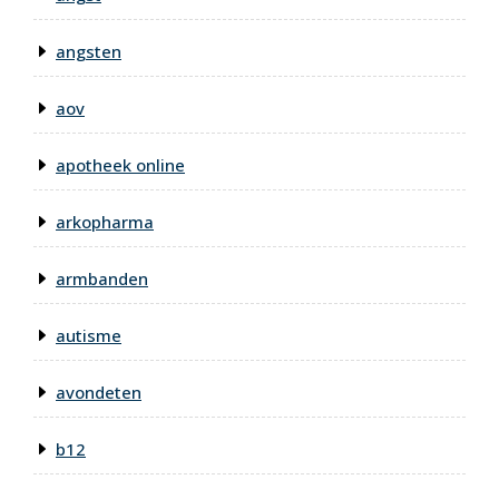
angsten
aov
apotheek online
arkopharma
armbanden
autisme
avondeten
b12