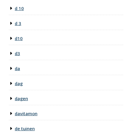
d 10
d 3
d10
d3
da
dag
dagen
davitamon
de tuinen