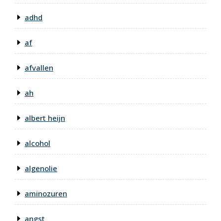
adhd
af
afvallen
ah
albert heijn
alcohol
algenolie
aminozuren
angst