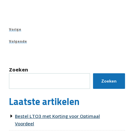
Berichtnavigatie
Vorig
Vorige
bericht
Volgend
Volgende
bericht
Zoeken
Zoeken
Laatste artikelen
Bestel LTO3 met Korting voor Optimaal
Voordeel