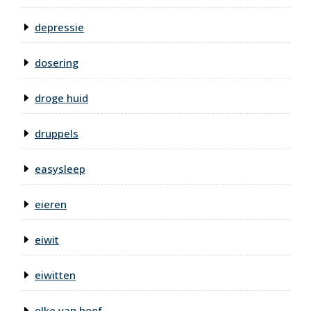
depressie
dosering
droge huid
druppels
easysleep
eieren
eiwit
eiwitten
elke van hoof