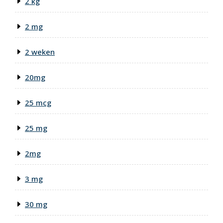
2 kg
2 mg
2 weken
20mg
25 mcg
25 mg
2mg
3 mg
30 mg