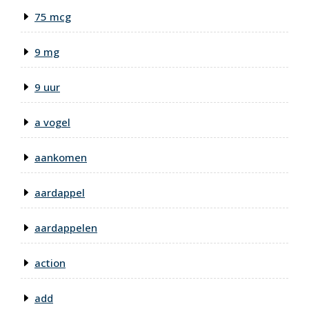
75 mcg
9 mg
9 uur
a vogel
aankomen
aardappel
aardappelen
action
add