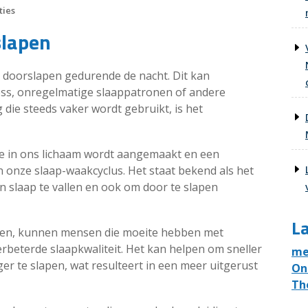
ties
slapen
doorslapen gedurende de nacht. Dit kan
ess, onregelmatige slaappatronen of andere
 die steeds vaker wordt gebruikt, is het
e in ons lichaam wordt aangemaakt en een
an onze slaap-waakcyclus. Het staat bekend als het
 slaap te vallen en ook om door te slapen
La
men, kunnen mensen die moeite hebben met
rbeterde slaapkwaliteit. Het kan helpen om sneller
me
ger te slapen, wat resulteert in een meer uitgerust
On
Th