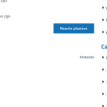
zijn.
n zijn.
C
Volgende
Volge
berich