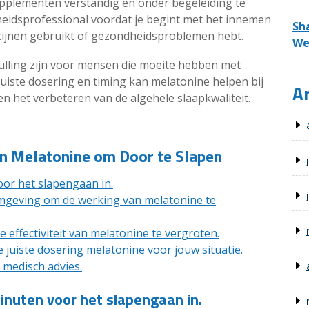
upplementen verstandig en onder begeleiding te
heidsprofessional voordat je begint met het innemen
Sh
icijnen gebruikt of gezondheidsproblemen hebt.
We
ulling zijn voor mensen die moeite hebben met
uiste dosering en timing kan melatonine helpen bij
Ar
n het verbeteren van de algehele slaapkwaliteit.
van Melatonine om Door te Slapen
or het slapengaan in.
mgeving om de werking van melatonine te
effectiviteit van melatonine te vergroten.
 juiste dosering melatonine voor jouw situatie.
 medisch advies.
nuten voor het slapengaan in.