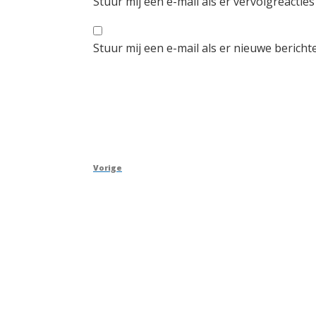
Stuur mij een e-mail als er vervolgreacties 
Stuur mij een e-mail als er nieuwe berichte
Berichtnavigatie
Vorig
Vorige
bericht