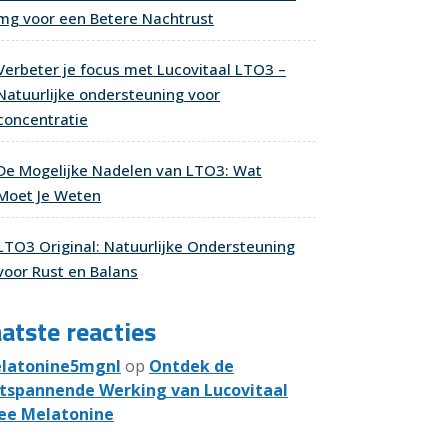
mg voor een Betere Nachtrust
Verbeter je focus met Lucovitaal LTO3 –
Natuurlijke ondersteuning voor
concentratie
De Mogelijke Nadelen van LTO3: Wat
Moet Je Weten
LTO3 Original: Natuurlijke Ondersteuning
voor Rust en Balans
atste reacties
latonine5mgnl
op
Ontdek de
tspannende Werking van Lucovitaal
ee Melatonine