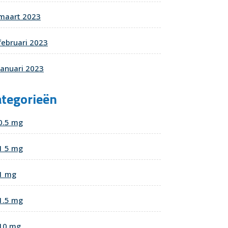
maart 2023
februari 2023
januari 2023
ategorieën
nd
0.5 mg
t
1 5 mg
1 mg
1.5 mg
10 mg