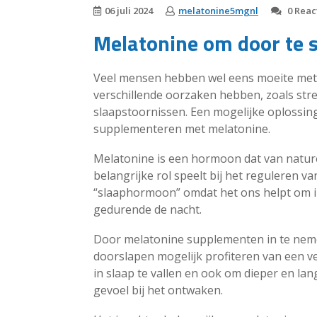
06 juli 2024
melatonine5mgnl
0 Reac
Melatonine om door te 
Veel mensen hebben wel eens moeite met 
verschillende oorzaken hebben, zoals str
slaapstoornissen. Een mogelijke oplossing
supplementeren met melatonine.
Melatonine is een hormoon dat van natur
belangrijke rol speelt bij het reguleren v
“slaaphormoon” omdat het ons helpt om in
gedurende de nacht.
Door melatonine supplementen in te ne
doorslapen mogelijk profiteren van een ve
in slaap te vallen en ook om dieper en lan
gevoel bij het ontwaken.