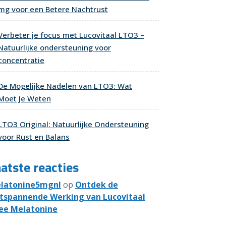
mg voor een Betere Nachtrust
Verbeter je focus met Lucovitaal LTO3 –
Natuurlijke ondersteuning voor
concentratie
De Mogelijke Nadelen van LTO3: Wat
Moet Je Weten
LTO3 Original: Natuurlijke Ondersteuning
voor Rust en Balans
atste reacties
latonine5mgnl
op
Ontdek de
tspannende Werking van Lucovitaal
ee Melatonine