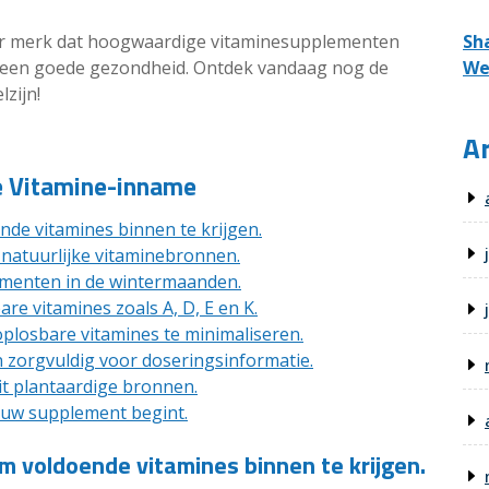
Sh
ar merk dat hoogwaardige vitaminesupplementen
We
n een goede gezondheid. Ontdek vandaag nog de
zijn!
Ar
le Vitamine-inname
nde vitamines binnen te krijgen.
r natuurlijke vitaminebronnen.
ementen in de wintermaanden.
e vitamines zoals A, D, E en K.
plosbare vitamines te minimaliseren.
 zorgvuldig voor doseringsinformatie.
uit plantaardige bronnen.
euw supplement begint.
m voldoende vitamines binnen te krijgen.