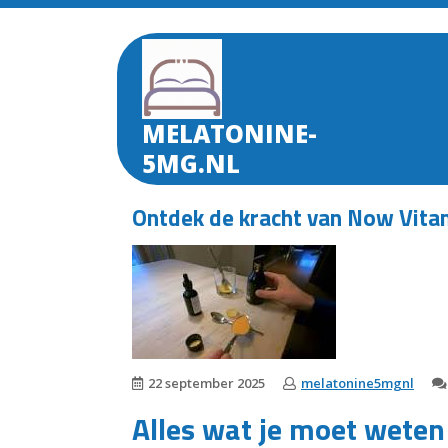
Skip
to
content
MELATONINE-
5MG.NL
Ontdek de kracht van Now Vitam
22 september 2025
melatonine5mgnl
Alles wat je moet wete