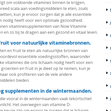
olgt om voldoende vitamines binnen te krijgen,
breed scala aan voedingsmiddelen te eten, zoals
witten, kun je ervoor zorgen dat je alle essentiële
am nodig heeft voor een optimale gezondheid.
unnen vitaminesupplementen van Now Vitamine
n en zo bij te dragen aan een gezond en vitaal leven.
fruit voor natuurlijke vitaminebronnen.
ten en fruit te eten als natuurlijke bronnen van
boordevol essentiële voedingsstoffen, waaronder
jke vitamines die ons lichaam nodig heeft voor een
roenten en fruit in je dieet op te nemen, kun je
maar ook profiteren van de vele andere
iddelen bieden.
eeg supplementen in de wintermaanden.
 die vooral in de wintermaanden vaak tekortschiet
nlicht. Het overwegen van vitamine D-
 keuze zijn om ervoor te zorgen dat je lichaam