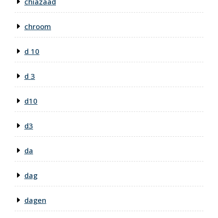
chiazaad
chroom
d 10
d 3
d10
d3
da
dag
dagen