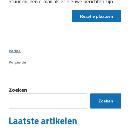
Stuur mij een e-mail als er nieuwe berichten zijn.
Berichtnavigatie
Vorig
Vorige
bericht
Volgend
Volgende
bericht
Zoeken
Zoeken
Laatste artikelen