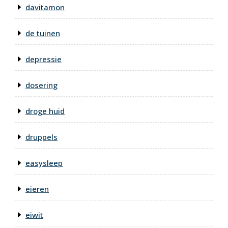
davitamon
de tuinen
depressie
dosering
droge huid
druppels
easysleep
eieren
eiwit