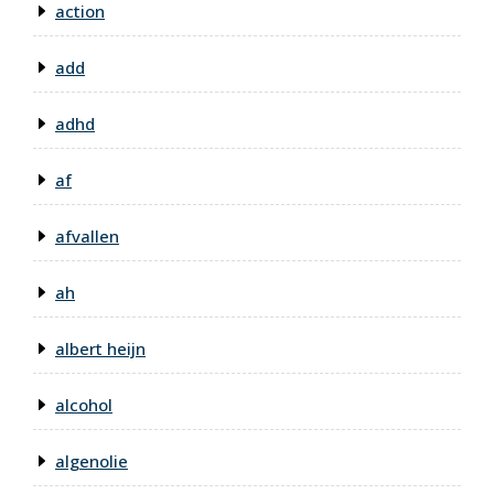
action
add
adhd
af
afvallen
ah
albert heijn
alcohol
algenolie