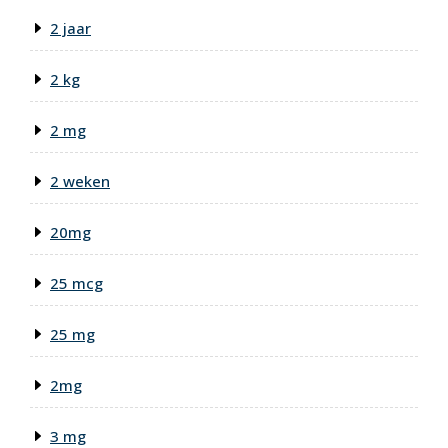
2 jaar
2 kg
2 mg
2 weken
20mg
25 mcg
25 mg
2mg
3 mg