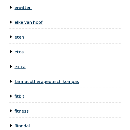
eiwitten
elke van hoof
eten
etos
extra
farmacotherapeutisch kompas
fitbit
fitness
flinndal