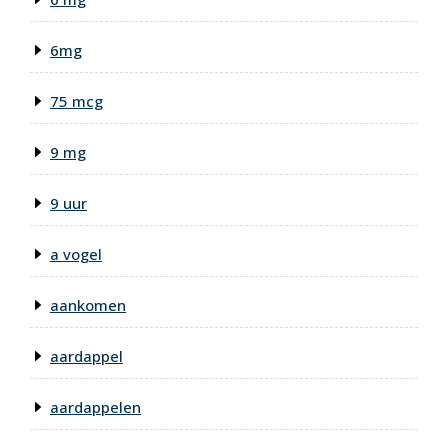
6mg
75 mcg
9 mg
9 uur
a vogel
aankomen
aardappel
aardappelen