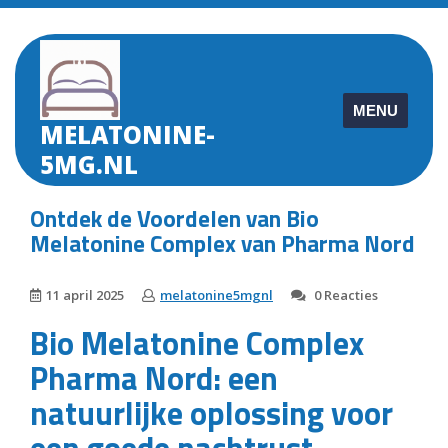
Skip
to
content
MENU
MELATONINE-
5MG.NL
Ontdek de Voordelen van Bio
Melatonine Complex van Pharma Nord
11 april 2025
melatonine5mgnl
0 Reacties
Bio Melatonine Complex
Pharma Nord: een
natuurlijke oplossing voor