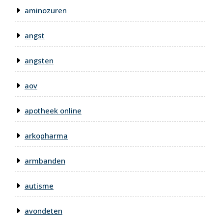
aminozuren
angst
angsten
aov
apotheek online
arkopharma
armbanden
autisme
avondeten