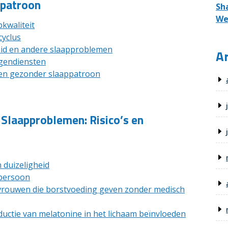
ppatroon
Sh
We
pkwaliteit
cyclus
eid en andere slaapproblemen
Ar
oegendiensten
een gezonder slaappatroon
 Slaapproblemen: Risico’s en
 duizeligheid
 persoon
vrouwen die borstvoeding geven zonder medisch
ductie van melatonine in het lichaam beïnvloeden