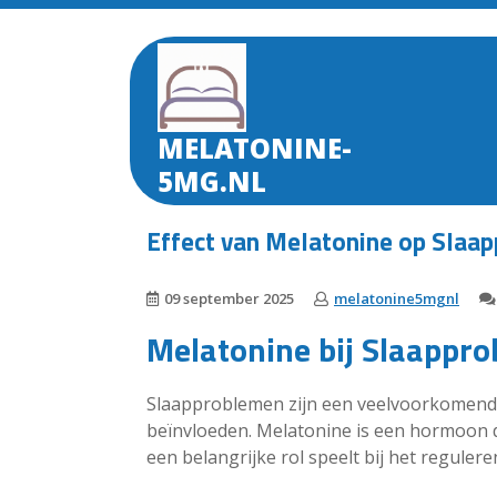
Skip
to
content
MELATONINE-
5MG.NL
Effect van Melatonine op Slaap
09 september 2025
melatonine5mgnl
Melatonine bij Slaappr
Slaapproblemen zijn een veelvoorkomende
beïnvloeden. Melatonine is een hormoon 
een belangrijke rol speelt bij het reguler