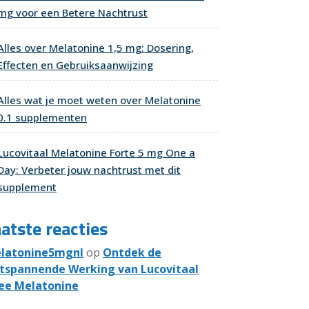
mg voor een Betere Nachtrust
Alles over Melatonine 1,5 mg: Dosering,
Effecten en Gebruiksaanwijzing
Alles wat je moet weten over Melatonine
0.1 supplementen
Lucovitaal Melatonine Forte 5 mg One a
Day: Verbeter jouw nachtrust met dit
supplement
atste reacties
latonine5mgnl
op
Ontdek de
tspannende Werking van Lucovitaal
ee Melatonine