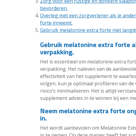
Zorg voor een rustige en donkere slaapo
bevorderen.
Overleg met een zorgverlener als je ander
forte inneemt.
Gebruik melatonine extra forte niet langd
Gebruik melatonine extra forte 
verpakking.
Het is essentieel om melatonine extra for
verpakking. Het naleven van de aanbevole
effectiviteit van het supplement te waarb
volgen, kun je optimaal profiteren van de
risico’s minimaliseren. Het is altijd vers
supplement advies in te winnen bij een me
Neem melatonine extra forte on
in.
Het wordt aanbevolen om Melatonine Ext
in te nemen. Op deze manier heeft het su