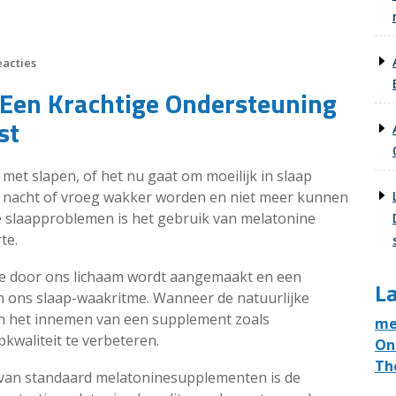
eacties
 Een Krachtige Ondersteuning
st
et slapen, of het nu gaat om moeilijk in slaap
 nacht of vroeg wakker worden en niet meer kunnen
e slaapproblemen is het gebruik van melatonine
te.
re door ons lichaam wordt aangemaakt en een
La
van ons slaap-waakritme. Wanneer de natuurlijke
an het innemen van een supplement zoals
me
kwaliteit te verbeteren.
On
Th
 van standaard melatoninesupplementen is de