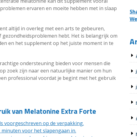
entratie melatonine kan dit supplement vooral
approblemen ervaren en moeite hebben met in slaap
Sh
We
nt altijd in overleg met een arts te gebeuren,
of gezondheidsproblemen hebt. Het is belangrijk om
Ar
jden en het supplement op het juiste moment in te
krachtige ondersteuning bieden voor mensen die
p zoek zijn naar een natuurlijke manier om hun
 een professional voordat je begint met het gebruik
ruik van Melatonine Extra Forte
als voorgeschreven op de verpakking.
 minuten voor het slapengaan in.