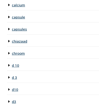
calcium
capsule
capsules
chiazaad
chroom
d 10
d 3
d10
d3