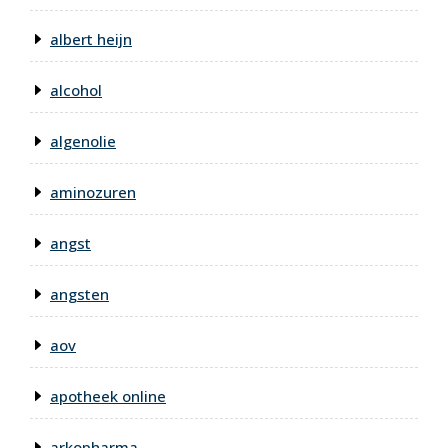
albert heijn
alcohol
algenolie
aminozuren
angst
angsten
aov
apotheek online
arkopharma