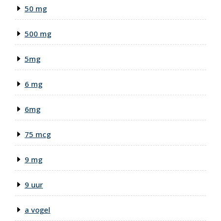
50 mg
500 mg
5mg
6 mg
6mg
75 mcg
9 mg
9 uur
a vogel