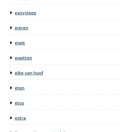
easysleep
eieren
eiwit
eiwitten
elke van hoof
eten
etos
extra