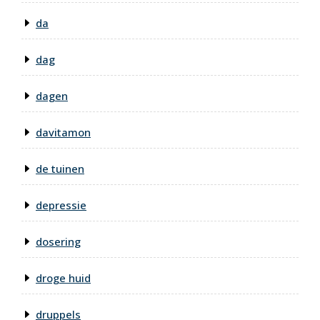
da
dag
dagen
davitamon
de tuinen
depressie
dosering
droge huid
druppels