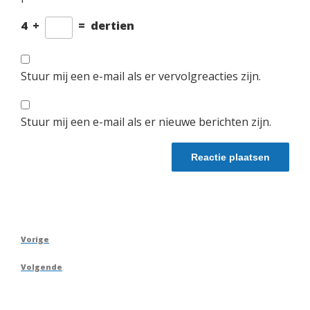
4
+
=
dertien
Stuur mij een e-mail als er vervolgreacties zijn.
Stuur mij een e-mail als er nieuwe berichten zijn.
Berichtnavigatie
Vorig
Vorige
bericht
Volgend
Volgende
bericht