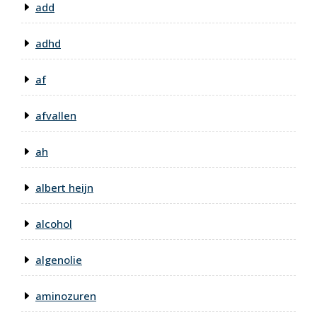
add
adhd
af
afvallen
ah
albert heijn
alcohol
algenolie
aminozuren