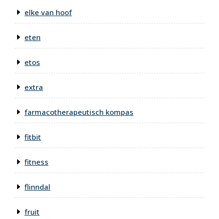
elke van hoof
eten
etos
extra
farmacotherapeutisch kompas
fitbit
fitness
flinndal
fruit