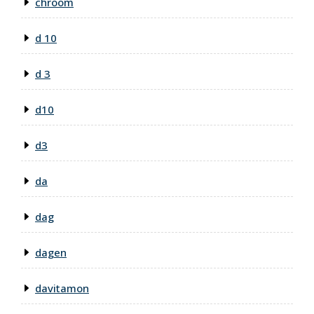
chroom
d 10
d 3
d10
d3
da
dag
dagen
davitamon