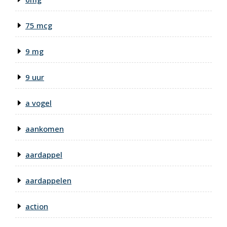
75 mcg
9 mg
9 uur
a vogel
aankomen
aardappel
aardappelen
action