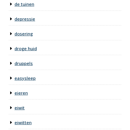
de tuinen
depressie
dosering
droge huid
druppels
easysleep
eieren
eiwit
eiwitten