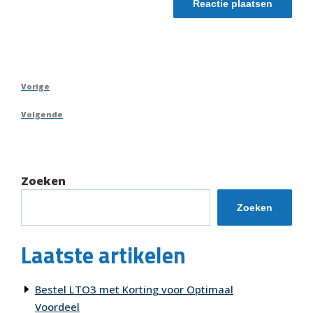
Berichtnavigatie
Vorig
Vorige
bericht
Volgend
Volgende
bericht
Zoeken
Zoeken
Laatste artikelen
Bestel LTO3 met Korting voor Optimaal
Voordeel