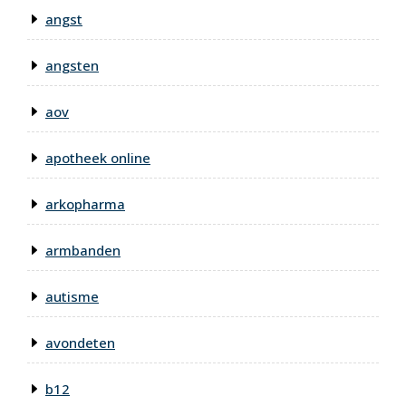
angst
angsten
aov
apotheek online
arkopharma
armbanden
autisme
avondeten
b12