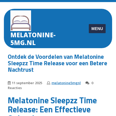
Skip
to
content
MENU
MELATONINE-
5MG.NL
Ontdek de Voordelen van Melatonine
Sleepzz Time Release voor een Betere
Nachtrust
11 september 2025
melatonine5mgnl
0
Reacties
Melatonine Sleepzz Time
Release: Een Effectieve