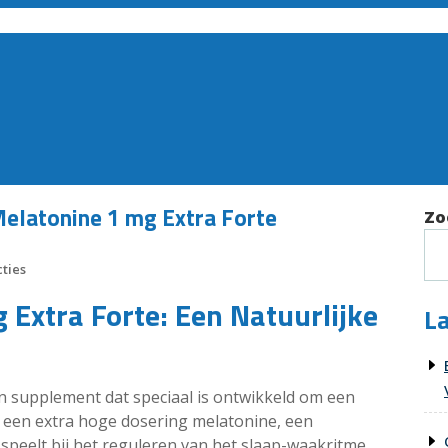
Melatonine 1 mg Extra Forte
Zo
ties
 Extra Forte: Een Natuurlijke
La
en supplement dat speciaal is ontwikkeld om een
 een extra hoge dosering melatonine, een
 speelt bij het reguleren van het slaap-waakritme.