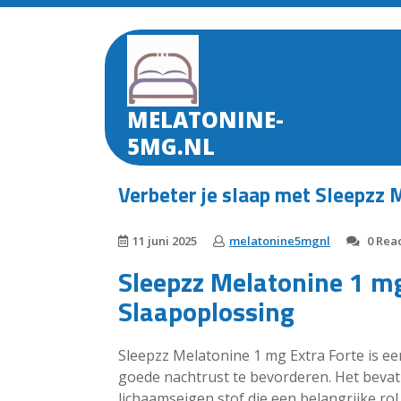
Skip
to
content
MELATONINE-
5MG.NL
Verbeter je slaap met Sleepzz 
11 juni 2025
melatonine5mgnl
0 Reac
Sleepzz Melatonine 1 mg
Slaapoplossing
Sleepzz Melatonine 1 mg Extra Forte is e
goede nachtrust te bevorderen. Het bevat
lichaamseigen stof die een belangrijke rol