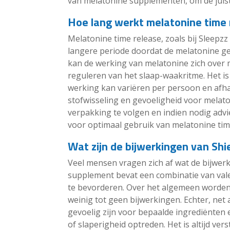
van melatonine supplementen, om de juiste
Hoe lang werkt melatonine time 
Melatonine time release, zoals bij Sleepz
langere periode doordat de melatonine ge
kan de werking van melatonine zich over m
reguleren van het slaap-waakritme. Het is
werking kan variëren per persoon en afhank
stofwisseling en gevoeligheid voor melat
verpakking te volgen en indien nodig advi
voor optimaal gebruik van melatonine ti
Wat zijn de bijwerkingen van Shi
Veel mensen vragen zich af wat de bijwerki
supplement bevat een combinatie van val
te bevorderen. Over het algemeen worden
weinig tot geen bijwerkingen. Echter, ne
gevoelig zijn voor bepaalde ingrediënten
of slaperigheid optreden. Het is altijd ve