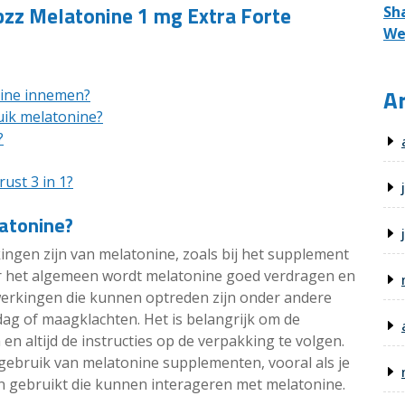
pzz Melatonine 1 mg Extra Forte
Sh
We
Ar
nine innemen?
uik melatonine?
?
ust 3 in 1?
latonine?
ingen zijn van melatonine, zoals bij het supplement
er het algemeen wordt melatonine goed verdragen en
jwerkingen die kunnen optreden zijn onder andere
rdag of maagklachten. Het is belangrijk om de
en altijd de instructies op de verpakking te volgen.
t gebruik van melatonine supplementen, vooral als je
 gebruikt die kunnen interageren met melatonine.