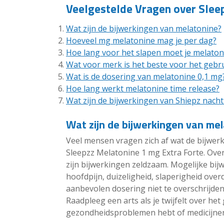
Veelgestelde Vragen over Slee
Wat zijn de bijwerkingen van melatonine?
Hoeveel mg melatonine mag je per dag?
Hoe lang voor het slapen moet je melato
Wat voor merk is het beste voor het gebr
Wat is de dosering van melatonine 0,1 mg
Hoe lang werkt melatonine time release?
Wat zijn de bijwerkingen van Shiepz nachtr
Wat zijn de bijwerkingen van me
Veel mensen vragen zich af wat de bijwerk
Sleepzz Melatonine 1 mg Extra Forte. Ov
zijn bijwerkingen zeldzaam. Mogelijke bi
hoofdpijn, duizeligheid, slaperigheid ove
aanbevolen dosering niet te overschrijden 
Raadpleeg een arts als je twijfelt over he
gezondheidsproblemen hebt of medicijnen