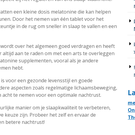
atten een kleine dosis melatonine die kan helpen
eunen. Door het nemen van één tablet voor het
euntje in de rug om sneller in slaap te vallen en een
 wordt over het algemeen goed verdragen en heeft
r altijd aan te raden om met een arts te overleggen
latonine supplementen, vooral als je andere
emen hebt.
s voor een gezonde levensstijl en goede
ndere aspecten zoals regelmatige lichaamsbeweging,
La
 acht te nemen voor een optimale nachtrust.
me
rlijke manier om je slaapkwaliteit te verbeteren,
On
e keuze zijn. Probeer het zelf en ervaar de
Th
n betere nachtrust!