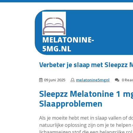
Skip
to
content
MELATONINE-
5MG.NL
Verbeter je slaap met Sleepzz 
09 juni 2025
melatonine5mgnl
0 Reac
Sleepzz Melatonine 1 mg
Slaapproblemen
Als je moeite hebt met in slaap vallen of
natuurlijke oplossing zijn om je te helpe
lichaamseigen stof die een belangrijke rol