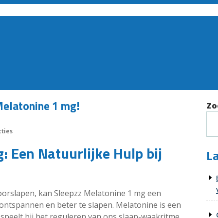
Melatonine 1 mg!
Zo
ties
: Een Natuurlijke Hulp bij
La
 doorslapen, kan Sleepzz Melatonine 1 mg een
n ontspannen en beter te slapen. Melatonine is een
 speelt bij het reguleren van ons slaap-waakritme.