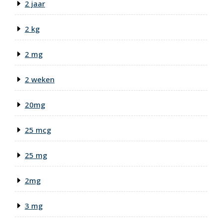
2 jaar
2 kg
2 mg
2 weken
20mg
25 mcg
25 mg
2mg
3 mg