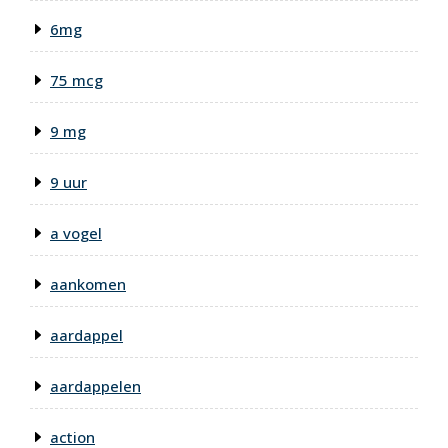
6mg
75 mcg
9 mg
9 uur
a vogel
aankomen
aardappel
aardappelen
action