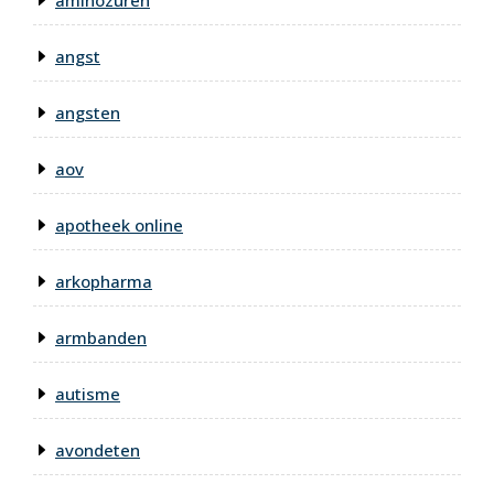
aminozuren
angst
angsten
aov
apotheek online
arkopharma
armbanden
autisme
avondeten