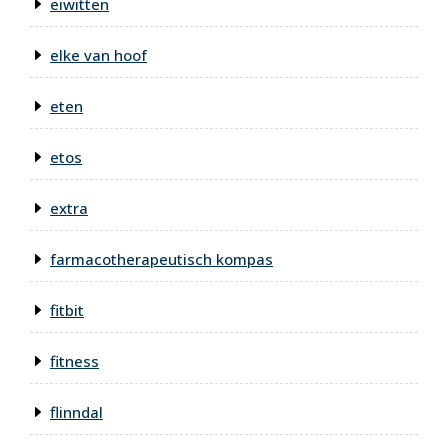
eiwitten
elke van hoof
eten
etos
extra
farmacotherapeutisch kompas
fitbit
fitness
flinndal