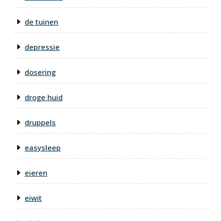
de tuinen
depressie
dosering
droge huid
druppels
easysleep
eieren
eiwit