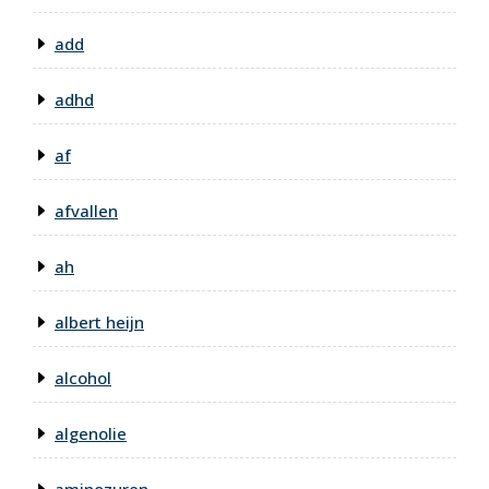
add
adhd
af
afvallen
ah
albert heijn
alcohol
algenolie