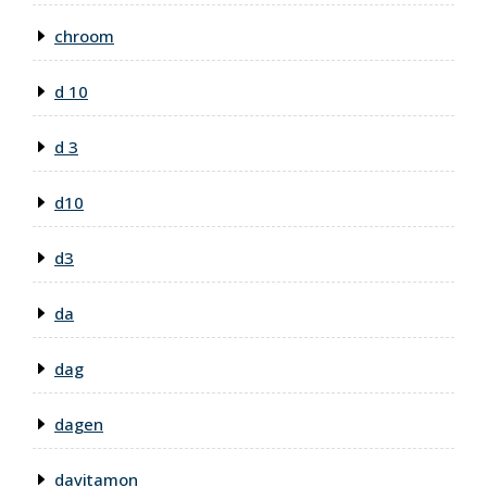
chroom
d 10
d 3
d10
d3
da
dag
dagen
davitamon