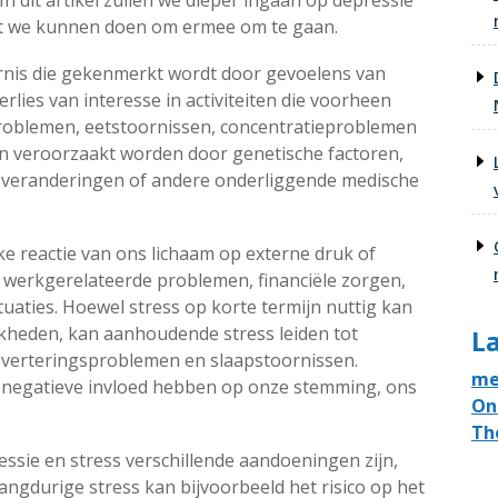
 dit artikel zullen we dieper ingaan op depressie
wat we kunnen doen om ermee om te gaan.
rnis die gekenmerkt wordt door gevoelens van
rlies van interesse in activiteiten die voorheen
pproblemen, eetstoornissen, concentratieproblemen
kan veroorzaakt worden door genetische factoren,
 veranderingen of andere onderliggende medische
ke reactie van ons lichaam op externe druk of
p werkgerelateerde problemen, financiële zorgen,
uaties. Hoewel stress op korte termijn nuttig kan
La
kheden, kan aanhoudende stress leiden tot
ijsverteringsproblemen en slaapstoornissen.
me
 negatieve invloed hebben op onze stemming, ons
On
Th
essie en stress verschillende aandoeningen zijn,
ngdurige stress kan bijvoorbeeld het risico op het