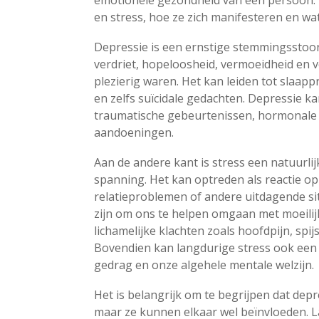
emotionele gezondheid van een persoon. In
en stress, hoe ze zich manifesteren en 
Depressie is een ernstige stemmingsstoo
verdriet, hopeloosheid, vermoeidheid en ve
plezierig waren. Het kan leiden tot slaa
en zelfs suïcidale gedachten. Depressie 
traumatische gebeurtenissen, hormonale
aandoeningen.
Aan de andere kant is stress een natuurlij
spanning. Het kan optreden als reactie o
relatieproblemen of andere uitdagende sit
zijn om ons te helpen omgaan met moeilij
lichamelijke klachten zoals hoofdpijn, sp
Bovendien kan langdurige stress ook een
gedrag en onze algehele mentale welzijn.
Het is belangrijk om te begrijpen dat depr
maar ze kunnen elkaar wel beïnvloeden. La