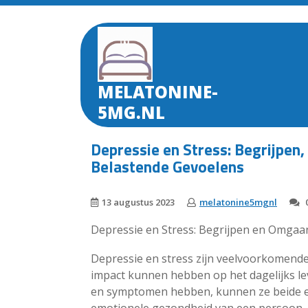
Skip
to
content
MELATONINE-
5MG.NL
Depressie en Stress: Begrijpe
Belastende Gevoelens
13 augustus 2023
melatonine5mgnl
0
Depressie en Stress: Begrijpen en Omgaa
Depressie en stress zijn veelvoorkomend
impact kunnen hebben op het dagelijks l
en symptomen hebben, kunnen ze beide een