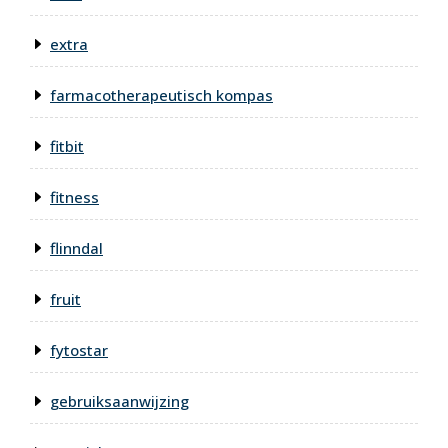
extra
farmacotherapeutisch kompas
fitbit
fitness
flinndal
fruit
fytostar
gebruiksaanwijzing