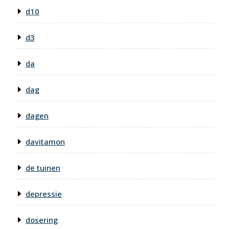
d10
d3
da
dag
dagen
davitamon
de tuinen
depressie
dosering