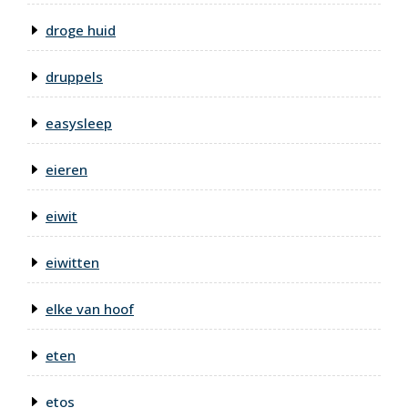
droge huid
druppels
easysleep
eieren
eiwit
eiwitten
elke van hoof
eten
etos