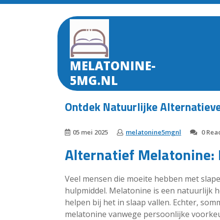
Skip
to
content
MELATONINE-
5MG.NL
Ontdek Natuurlijke Alternatie
05 mei 2025
melatonine5mgnl
0 Reac
Alternatief Melatonine:
Veel mensen die moeite hebben met slape
hulpmiddel. Melatonine is een natuurlijk
helpen bij het in slaap vallen. Echter, s
melatonine vanwege persoonlijke voorkeu