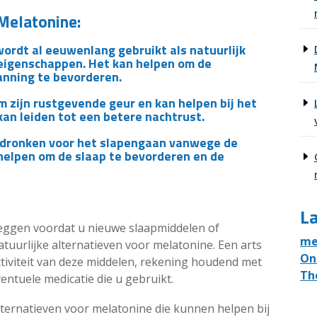
 Melatonine:
ordt al eeuwenlang gebruikt als natuurlijk
eigenschappen. Het kan helpen om de
anning te bevorderen.
 zijn rustgevende geur en kan helpen bij het
an leiden tot een betere nachtrust.
gedronken voor het slapengaan vanwege de
helpen om de slaap te bevorderen en de
La
rleggen voordat u nieuwe slaapmiddelen of
me
tuurlijke alternatieven voor melatonine. Een arts
On
ectiviteit van deze middelen, rekening houdend met
Th
ntuele medicatie die u gebruikt.
alternatieven voor melatonine die kunnen helpen bij