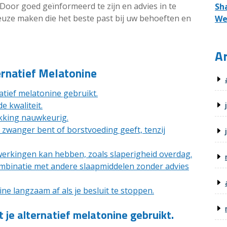
Door goed geïnformeerd te zijn en advies in te
Sh
euze maken die het beste past bij uw behoeften en
We
Ar
ernatief Melatonine
natief melatonine gebruikt.
 kwaliteit.
kking nauwkeurig.
e zwanger bent of borstvoeding geeft, tenzij
erkingen kan hebben, zoals slaperigheid overdag.
ombinatie met andere slaapmiddelen zonder advies
ne langzaam af als je besluit te stoppen.
 je alternatief melatonine gebruikt.