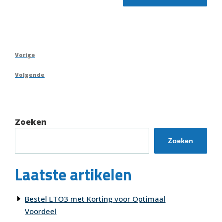
Berichtnavigatie
Vorig
Vorige
bericht
Volgend
Volgende
bericht
Zoeken
Zoeken
Laatste artikelen
Bestel LTO3 met Korting voor Optimaal
Voordeel