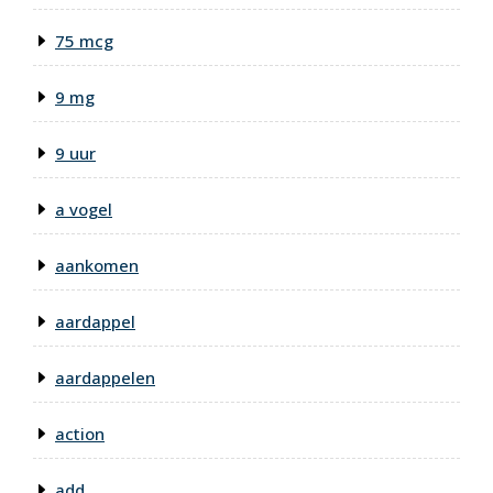
75 mcg
9 mg
9 uur
a vogel
aankomen
aardappel
aardappelen
action
add