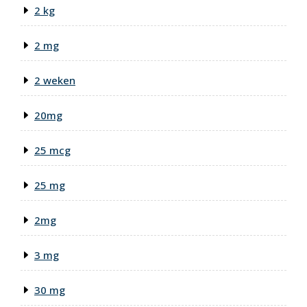
2 kg
2 mg
2 weken
20mg
25 mcg
25 mg
2mg
3 mg
30 mg