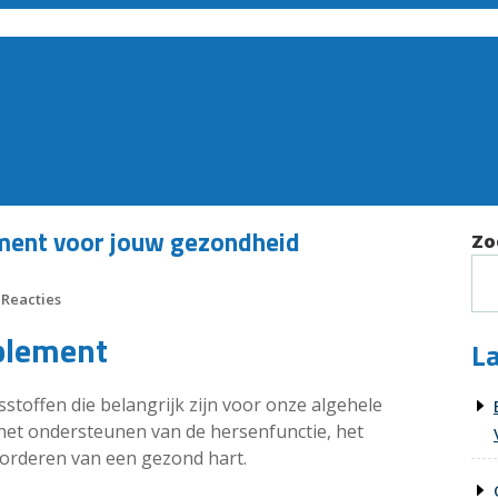
ment voor jouw gezondheid
Zo
 Reacties
plement
La
stoffen die belangrijk zijn voor onze algehele
j het ondersteunen van de hersenfunctie, het
orderen van een gezond hart.