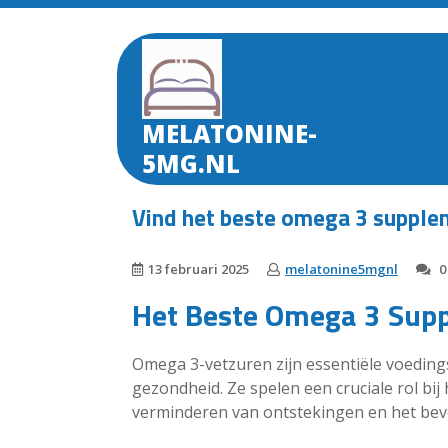
Skip
to
content
MELATONINE-
5MG.NL
Vind het beste omega 3 supple
13 februari 2025
melatonine5mgnl
0
Het Beste Omega 3 Sup
Omega 3-vetzuren zijn essentiële voedings
gezondheid. Ze spelen een cruciale rol bi
verminderen van ontstekingen en het bev