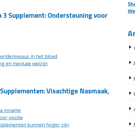
Sh
We
 3 Supplement: Ondersteuning voor
Ar
cerideniveaus in het bloed
g en mentale welzijn
 Supplementen: Visachtige Nasmaak,
na inname
or visolie
pplementen kunnen hoger zijn