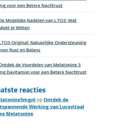
mg voor een Betere Nachtrust
De Mogelijke Nadelen van LTO3: Wat
Moet Je Weten
LTO3 Original: Natuurlijke Ondersteuning
voor Rust en Balans
Ontdek de Voordelen van Melatonine 3
mg Davitamon voor een Betere Nachtrust
atste reacties
latonine5mgnl
op
Ontdek de
tspannende Werking van Lucovitaal
ee Melatonine