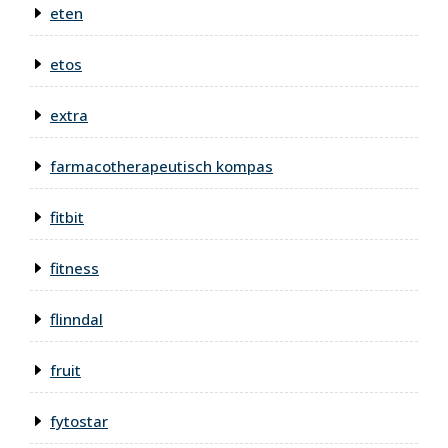
eten
etos
extra
farmacotherapeutisch kompas
fitbit
fitness
flinndal
fruit
fytostar