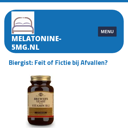
Skip
to
content
MENU
MELATONINE-
5MG.NL
Biergist: Feit of Fictie bij Afvallen?