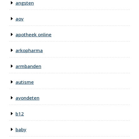
angsten
aov
apotheek online
arkopharma
armbanden
autisme
avondeten
b12
baby