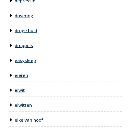
depressie
dosering
droge huid
druppels
easysleep
eieren
eiwit
eiwitten
elke van hoof