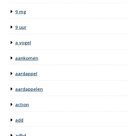
9 mg
9 uur
a vogel
aankomen
aardappel
aardappelen
action
add
adhd