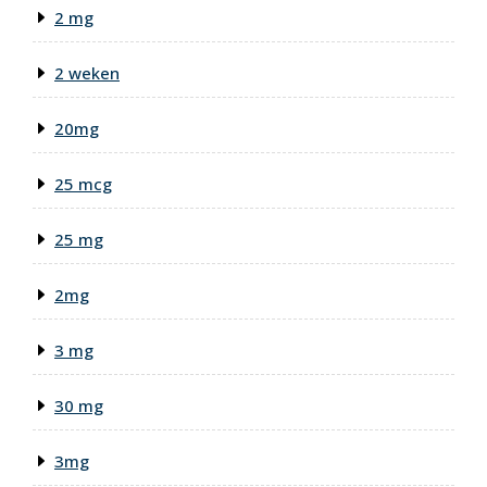
2 mg
2 weken
20mg
25 mcg
25 mg
2mg
3 mg
30 mg
3mg