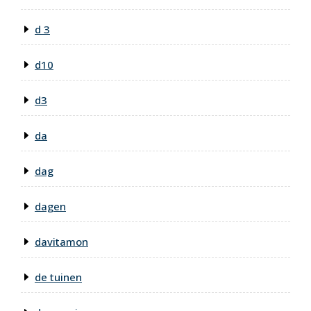
d 3
d10
d3
da
dag
dagen
davitamon
de tuinen