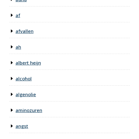
af
afvallen
ah
albert heijn
alcohol
algenolie
aminozuren
angst