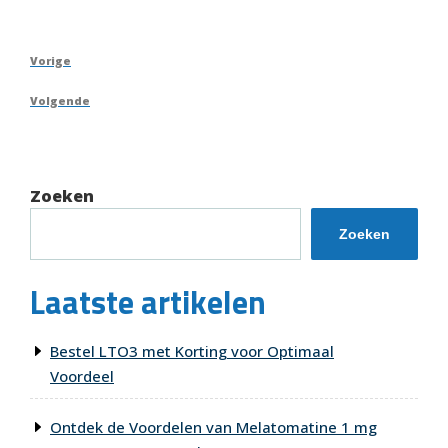
Berichtnavigatie
Vorig
Vorige
bericht
Volgend
Volgende
bericht
Zoeken
Zoeken
Laatste artikelen
Bestel LTO3 met Korting voor Optimaal
Voordeel
Ontdek de Voordelen van Melatomatine 1 mg