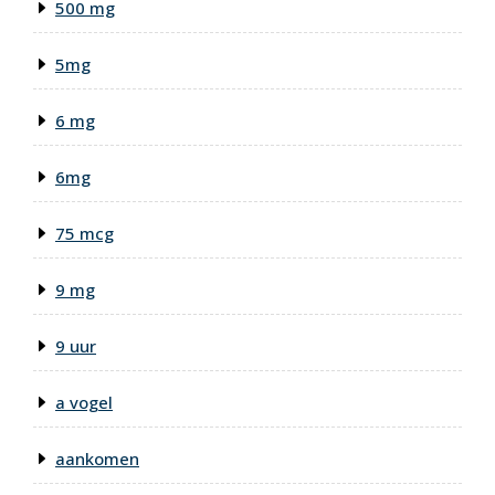
500 mg
5mg
6 mg
6mg
75 mcg
9 mg
9 uur
a vogel
aankomen