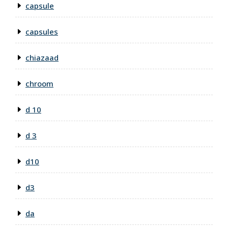
capsule
capsules
chiazaad
chroom
d 10
d 3
d10
d3
da