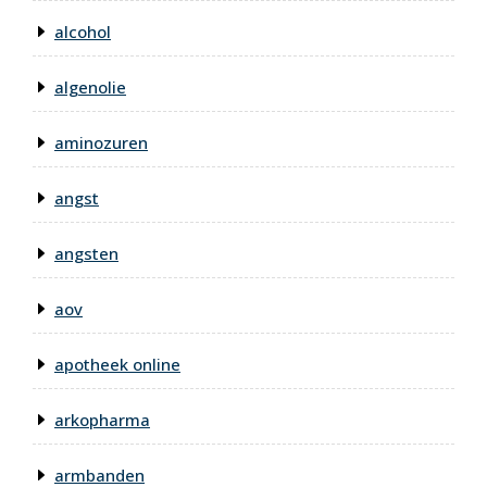
alcohol
algenolie
aminozuren
angst
angsten
aov
apotheek online
arkopharma
armbanden