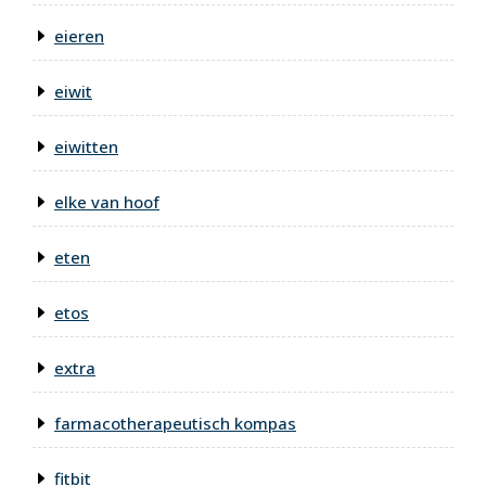
eieren
eiwit
eiwitten
elke van hoof
eten
etos
extra
farmacotherapeutisch kompas
fitbit