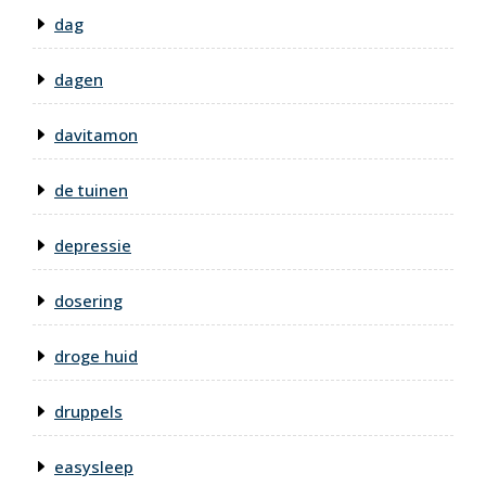
dag
dagen
davitamon
de tuinen
depressie
dosering
droge huid
druppels
easysleep