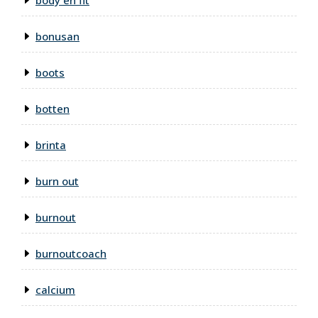
body en fit
bonusan
boots
botten
brinta
burn out
burnout
burnoutcoach
calcium