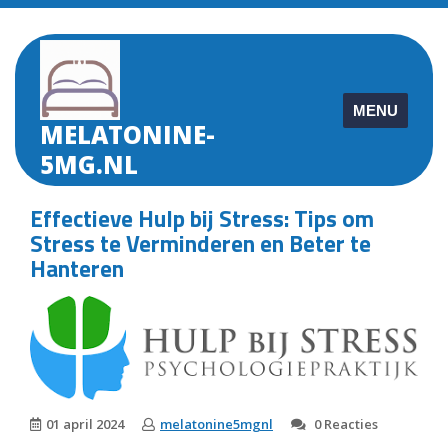
Skip
to
content
MENU
MELATONINE-
5MG.NL
Effectieve Hulp bij Stress: Tips om
Stress te Verminderen en Beter te
Hanteren
01 april 2024
melatonine5mgnl
0 Reacties