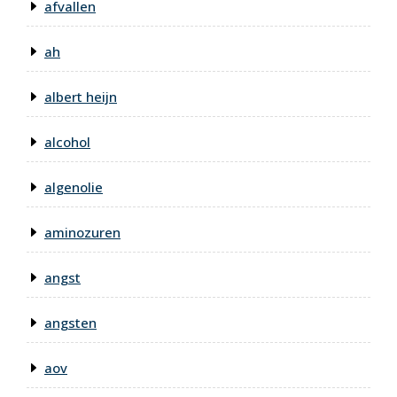
afvallen
ah
albert heijn
alcohol
algenolie
aminozuren
angst
angsten
aov