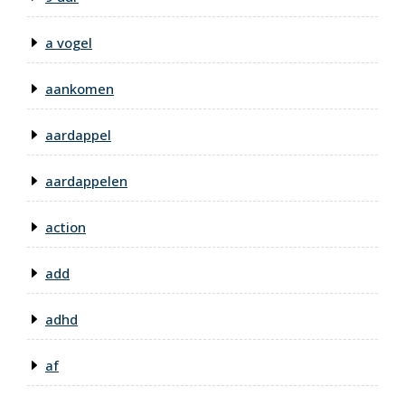
a vogel
aankomen
aardappel
aardappelen
action
add
adhd
af