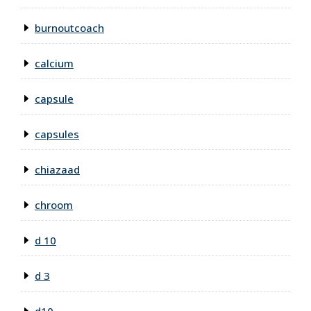
burnoutcoach
calcium
capsule
capsules
chiazaad
chroom
d 10
d 3