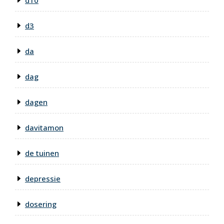
d10
d3
da
dag
dagen
davitamon
de tuinen
depressie
dosering