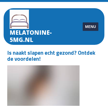
Skip
to
content
MENU
MELATONINE-
5MG.NL
Is naakt slapen echt gezond? Ontdek
de voordelen!