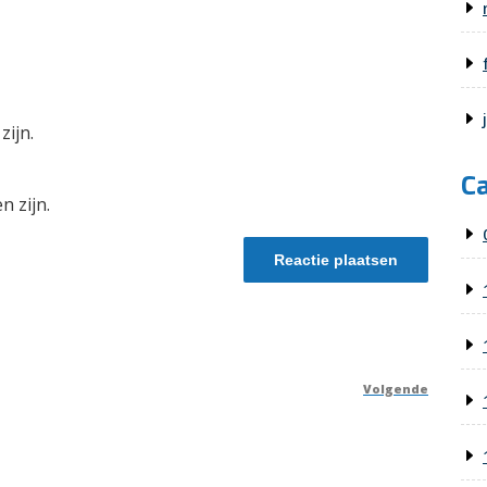
zijn.
C
n zijn.
Volgende
Volge
berich