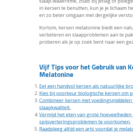
slaap-waakritme, zoals bij jetlag of ploe
in kersen te benutten, kun je je lichaam 
en zo beter omgaan met dergelijke versto
Kortom, kersen melatonine biedt een natuu
verbeteren en slaapproblemen aan te pakk
proberen als je op zoek bent naar een ge
Vijf Tips voor het Gebruik van 
Melatonine
Eet een handvol kersen als natuurlijke b
Kies bij voorkeur biologische kersen om pe
Combineer kersen met voedingsmiddelen di
slaapkwaliteit.
Vermijd het eten van grote hoeveelheden
spijsverteringsproblemen te voorkomen.
Raadpleeg altijd een arts voordat je mela