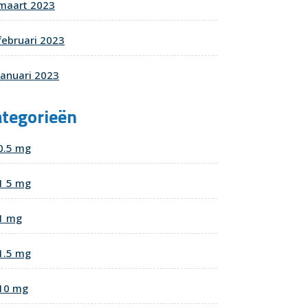
maart 2023
februari 2023
januari 2023
ategorieën
0.5 mg
1 5 mg
1 mg
nd
1.5 mg
t
10 mg