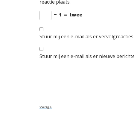
reactie plaats.
−
1
=
twee
Stuur mij een e-mail als er vervolgreacties 
Stuur mij een e-mail als er nieuwe berichte
Berichtnavigatie
Vorig
Vorige
bericht