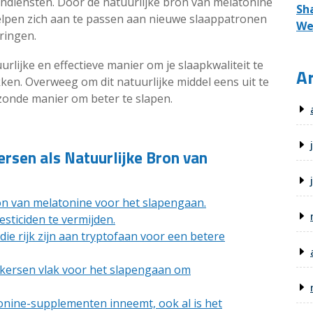
gendiensten. Door de natuurlijke bron van melatonine
Sh
helpen zich aan te passen aan nieuwe slaappatronen
We
ringen.
rlijke en effectieve manier om je slaapkwaliteit te
Ar
en. Overweeg om dit natuurlijke middel eens uit te
zonde manier om beter te slapen.
Kersen als Natuurlijke Bron van
ron van melatonine voor het slapengaan.
sticiden te vermijden.
e rijk zijn aan tryptofaan voor een betere
 kersen vlak voor het slapengaan om
tonine-supplementen inneemt, ook al is het