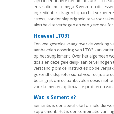
zijn onder andere het aminozuur L-Theani
en visolie met omega-3 vetzuren die essen
ingrediënten dragen bij aan het verbetere
stress, zonder slaperigheid te veroorzak
alertheid te verhogen en een gezonde foc
Hoeveel LTO3?
Een veelgestelde vraag over de werking v
aanbevolen dosering van LTO3 kan variëren
op het supplement. Over het algemeen wo
dosis en deze geleidelijk aan te verhogen to
verstandig om de instructies op de verpakk
gezondheidsprofessional voor de juiste dose
belangrijk om de aanbevolen dosis niet te
voorkomen en optimaal te profiteren van 
Wat is Sementis?
Sementis is een specifieke formule die wo
supplement. Het is een combinatie van in