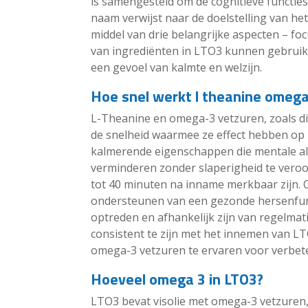
is samengesteld om de cognitieve functie
naam verwijst naar de doelstelling van he
middel van drie belangrijke aspecten – fo
van ingrediënten in LTO3 kunnen gebruike
een gevoel van kalmte en welzijn.
Hoe snel werkt l theanine omega
L-Theanine en omega-3 vetzuren, zoals d
de snelheid waarmee ze effect hebben op 
kalmerende eigenschappen die mentale a
verminderen zonder slaperigheid te vero
tot 40 minuten na inname merkbaar zijn. O
ondersteunen van een gezonde hersenfunc
optreden en afhankelijk zijn van regelmati
consistent te zijn met het innemen van L
omega-3 vetzuren te ervaren voor verbeter
Hoeveel omega 3 in LTO3?
LTO3 bevat visolie met omega-3 vetzuren, 