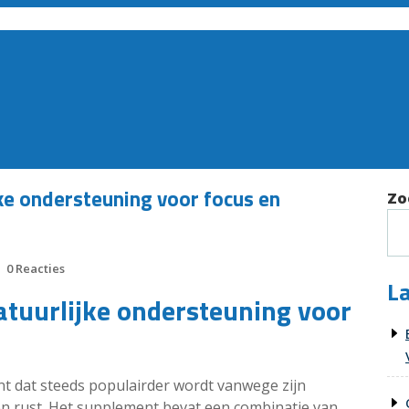
ke ondersteuning voor focus en
Zo
0 Reacties
La
atuurlijke ondersteuning voor
t dat steeds populairder wordt vanwege zijn
 en rust. Het supplement bevat een combinatie van