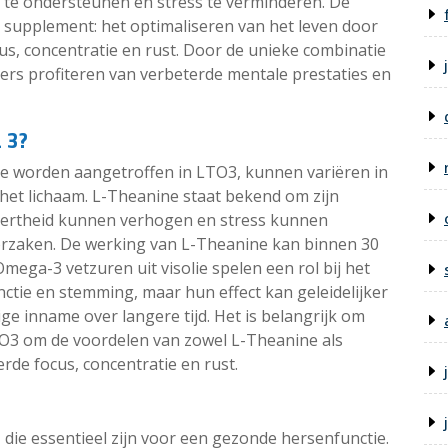
s te ondersteunen en stress te verminderen. De
t supplement: het optimaliseren van het leven door
cus, concentratie en rust. Door de unieke combinatie
rs profiteren van verbeterde mentale prestaties en
 3?
ie worden aangetroffen in LTO3, kunnen variëren in
het lichaam. L-Theanine staat bekend om zijn
lertheid kunnen verhogen en stress kunnen
orzaken. De werking van L-Theanine kan binnen 30
mega-3 vetzuren uit visolie spelen een rol bij het
tie en stemming, maar hun effect kan geleidelijker
ge inname over langere tijd. Het is belangrijk om
TO3 om de voordelen van zowel L-Theanine als
de focus, concentratie en rust.
die essentieel zijn voor een gezonde hersenfunctie.