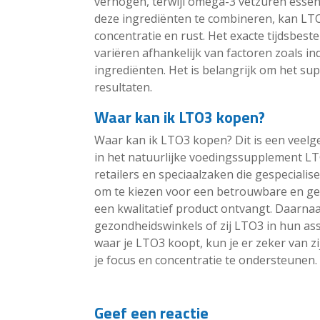
verhogen, terwijl omega-3 vetzuren essen
deze ingrediënten te combineren, kan LTO
concentratie en rust. Het exacte tijdsbest
variëren afhankelijk van factoren zoals in
ingrediënten. Het is belangrijk om het s
resultaten.
Waar kan ik LTO3 kopen?
Waar kan ik LTO3 kopen? Dit is een veelg
in het natuurlijke voedingssupplement LTO
retailers en speciaalzaken die gespecialis
om te kiezen voor een betrouwbare en gec
een kwalitatief product ontvangt. Daarnaa
gezondheidswinkels of zij LTO3 in hun as
waar je LTO3 koopt, kun je er zeker van zi
je focus en concentratie te ondersteunen.
Geef een reactie