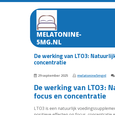
Skip
to
content
MELATONINE-
5MG.NL
De werking van LTO3: Natuurlij
concentratie
29 september 2025
melatonine5mgnl
De werking van LTO3: N
focus en concentratie
LTO3 is een natuurlijk voedingssupplemen
positieve effecten op focus, concentratie