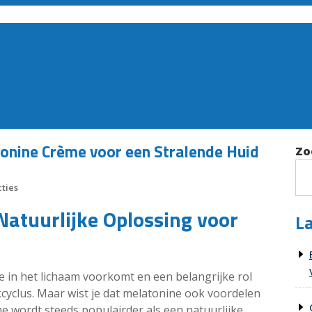
onine Crème voor een Stralende Huid
Zo
ties
atuurlijke Oplossing voor
La
 in het lichaam voorkomt en een belangrijke rol
kcyclus. Maar wist je dat melatonine ook voordelen
e wordt steeds populairder als een natuurlijke