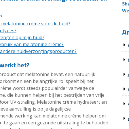
Sh
We
t?
n melatonine crème voor de huid?
Ar
idtypes?
rengen op mijn huid?
ebruik van melatonine crème?
 andere huidverzorgingsproducten?
 werkt het?
roduct dat melatonine bevat, een natuurlijk
rkomt en een belangrijke rol speelt bij het
 crème wordt steeds populairder vanwege de
, die kunnen helpen bij het bestrijden van vrije
door UV-straling. Melatonine crème hydrateert en
eve aanvulling is op je dagelijkse
rmende werking kan melatonine crème helpen om
en te gaan en een gezonde uitstraling te behouden.