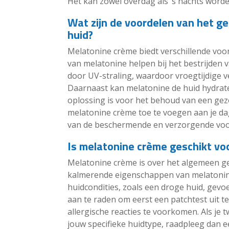
Het kan zowel overdag als ’s nachts worde
Wat zijn de voordelen van het g
huid?
Melatonine crème biedt verschillende voo
van melatonine helpen bij het bestrijden 
door UV-straling, waardoor vroegtijdige 
Daarnaast kan melatonine de huid hydrate
oplossing is voor het behoud van een gez
melatonine crème toe te voegen aan je da
van de beschermende en verzorgende voord
Is melatonine crème geschikt voo
Melatonine crème is over het algemeen ge
kalmerende eigenschappen van melatonin
huidcondities, zoals een droge huid, gevoel
aan te raden om eerst een patchtest uit t
allergische reacties te voorkomen. Als je 
jouw specifieke huidtype, raadpleeg dan 