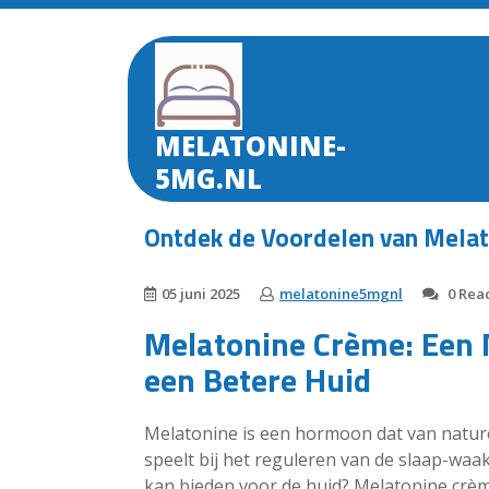
Skip
to
content
MELATONINE-
5MG.NL
Ontdek de Voordelen van Melat
05 juni 2025
melatonine5mgnl
0 Reac
Melatonine Crème: Een N
een Betere Huid
Melatonine is een hormoon dat van nature
speelt bij het reguleren van de slaap-waa
kan bieden voor de huid? Melatonine crèm