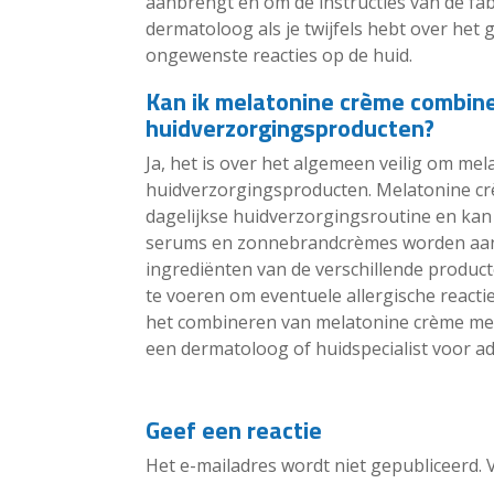
aanbrengt en om de instructies van de fab
dermatoloog als je twijfels hebt over het g
ongewenste reacties op de huid.
Kan ik melatonine crème combin
huidverzorgingsproducten?
Ja, het is over het algemeen veilig om m
huidverzorgingsproducten. Melatonine cr
dagelijkse huidverzorgingsroutine en kan
serums en zonnebrandcrèmes worden aangeb
ingrediënten van de verschillende product
te voeren om eventuele allergische reactie
het combineren van melatonine crème me
een dermatoloog of huidspecialist voor ad
Geef een reactie
Het e-mailadres wordt niet gepubliceerd.