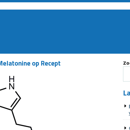
Melatonine op Recept
Zo
La