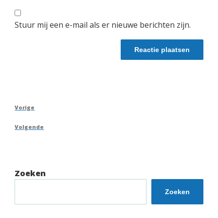
Stuur mij een e-mail als er nieuwe berichten zijn.
Berichtnavigatie
Vorig
Vorige
bericht
Volgend
Volgende
bericht
Zoeken
Zoeken