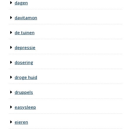
dagen
davitamon
de tuinen
depressie
dosering
droge huid
druppels
easysleep
eieren