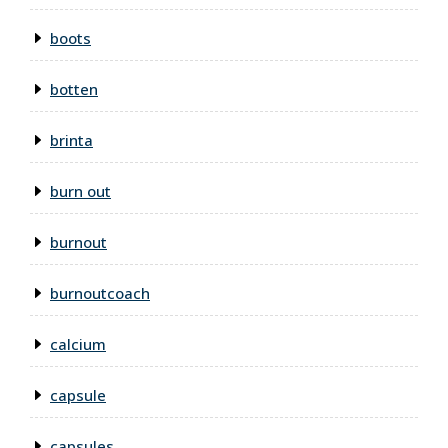
boots
botten
brinta
burn out
burnout
burnoutcoach
calcium
capsule
capsules