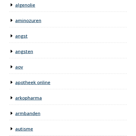
algenolie
aminozuren
angst
angsten
aov
apotheek online
arkopharma
armbanden
autisme