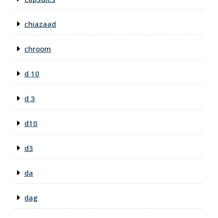
chiazaad
chroom
d 10
d 3
d10
d3
da
dag