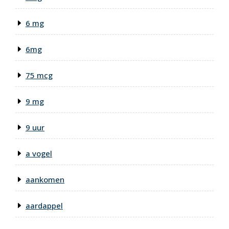
6 mg
6mg
75 mcg
9 mg
9 uur
a vogel
aankomen
aardappel