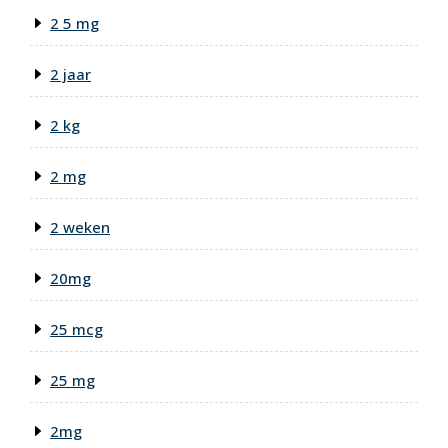
2 5 mg
2 jaar
2 kg
2 mg
2 weken
20mg
25 mcg
25 mg
2mg