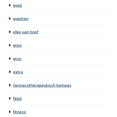
eiwit
eiwitten
elke van hoof
eten
etos
extra
farmacotherapeutisch kompas
fitbit
fitness