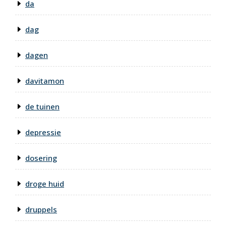
da
dag
dagen
davitamon
de tuinen
depressie
dosering
droge huid
druppels