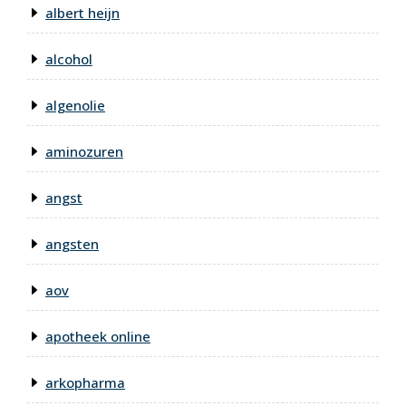
albert heijn
alcohol
algenolie
aminozuren
angst
angsten
aov
apotheek online
arkopharma