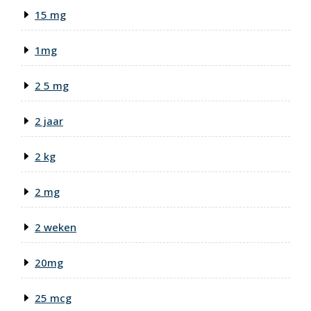
15 mg
1mg
2 5 mg
2 jaar
2 kg
2 mg
2 weken
20mg
25 mcg