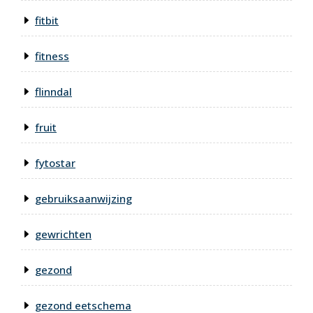
fitbit
fitness
flinndal
fruit
fytostar
gebruiksaanwijzing
gewrichten
gezond
gezond eetschema