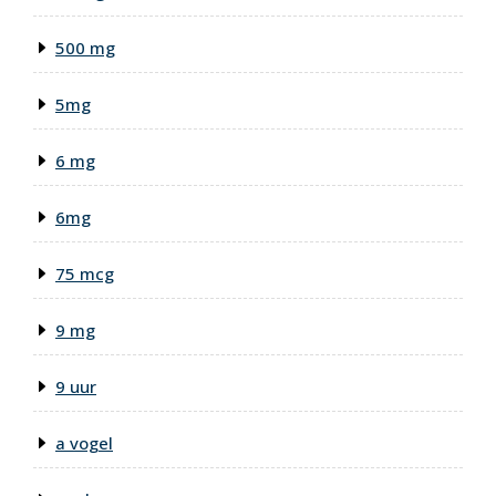
500 mg
5mg
6 mg
6mg
75 mcg
9 mg
9 uur
a vogel