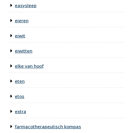
easysleep
eieren
eiwit
eiwitten
elke van hoof
eten
etos
extra
farmacotherapeutisch kompas