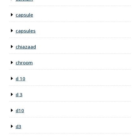
capsule
capsules
chiazaad
chroom
d 10
d 3
d10
d3