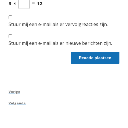
3
×
=
12
Stuur mij een e-mail als er vervolgreacties zijn.
Stuur mij een e-mail als er nieuwe berichten zijn.
Berichtnavigatie
Vorig
Vorige
bericht
Volgend
Volgende
bericht